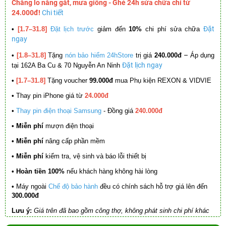
Chẳng lo nắng gắt, mưa giông - Ghé 24h sửa chữa chỉ từ
24.000đ!
Chi tiết
Đặt
•
[1.7–31.8]
Đặt lịch trước
giảm đến
10%
chi phí sửa chữa
ngay
–
•
[1.8–31.8]
Tặng
nón bảo hiểm 24hStore
trị giá
240.000đ
Áp dụng
Đặt lịch ngay
tại 162A Ba Cu & 70 Nguyễn An Ninh
•
[1.7–31.8]
Tặng voucher
99.000đ
mua Phụ kiện REXON & VIDVIE
•
Thay pin iPhone giá từ
24.000đ
•
Thay pin điện thoại Samsung
- Đồng giá
240.000đ
• Miễn phí
mượn điện thoại
• Miễn phí
nâng cấp phần mềm
•
Miễn phí
kiểm tra, vệ sinh và báo lỗi thiết bị
• Hoàn tiền 100%
nếu khách hàng không hài lòng
•
Máy ngoài
Chế độ bảo hành
đều có chính sách hỗ trợ giá lên đến
300.000đ
Lưu ý:
Giá trên đã bao gồm công thợ, không phát sinh chi phí khác