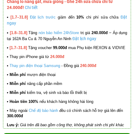
Chẳng lo nắng gắt, mưa giông - Ghé 24h sửa chữa chỉ từ
24.000đ!
Chi tiết
Đặt
•
[1.7–31.8]
Đặt lịch trước
giảm đến
10%
chi phí sửa chữa
ngay
–
•
[1.8–31.8]
Tặng
nón bảo hiểm 24hStore
trị giá
240.000đ
Áp dụng
Đặt lịch ngay
tại 162A Ba Cu & 70 Nguyễn An Ninh
•
[1.7–31.8]
Tặng voucher
99.000đ
mua Phụ kiện REXON & VIDVIE
•
Thay pin iPhone giá từ
24.000đ
•
Thay pin điện thoại Samsung
- Đồng giá
240.000đ
• Miễn phí
mượn điện thoại
• Miễn phí
nâng cấp phần mềm
•
Miễn phí
kiểm tra, vệ sinh và báo lỗi thiết bị
• Hoàn tiền 100%
nếu khách hàng không hài lòng
•
Máy ngoài
Chế độ bảo hành
đều có chính sách hỗ trợ giá lên đến
300.000đ
Lưu ý:
Giá trên đã bao gồm công thợ, không phát sinh chi phí khác