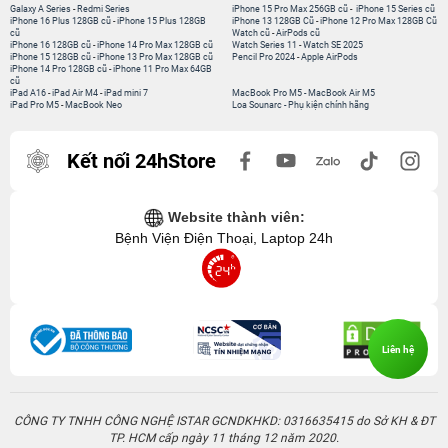
Galaxy A Series
-
Redmi Series
iPhone 15 Pro Max 256GB cũ
-
iPhone 15 Series cũ
iPhone 16 Plus 128GB cũ
-
iPhone 15 Plus 128GB
iPhone 13 128GB Cũ
-
iPhone 12 Pro Max 128GB Cũ
cũ
Watch cũ
-
AirPods cũ
iPhone 16 128GB cũ
-
iPhone 14 Pro Max 128GB cũ
Watch Series 11
-
Watch SE 2025
iPhone 15 128GB cũ
-
iPhone 13 Pro Max 128GB cũ
Pencil Pro 2024
-
Apple AirPods
iPhone 14 Pro 128GB cũ
-
iPhone 11 Pro Max 64GB
cũ
iPad A16
-
iPad Air M4
-
iPad mini 7
MacBook Pro M5
-
MacBook Air M5
iPad Pro M5
-
MacBook Neo
Loa Sounarc
-
Phụ kiện chính hãng
Kết nối 24hStore
Website thành viên:
Bệnh Viện Điện Thoại, Laptop 24h
Liên hệ
CÔNG TY TNHH CÔNG NGHỆ ISTAR GCNDKHKD: 0316635415 do Sở KH & ĐT
TP. HCM cấp ngày 11 tháng 12 năm 2020.