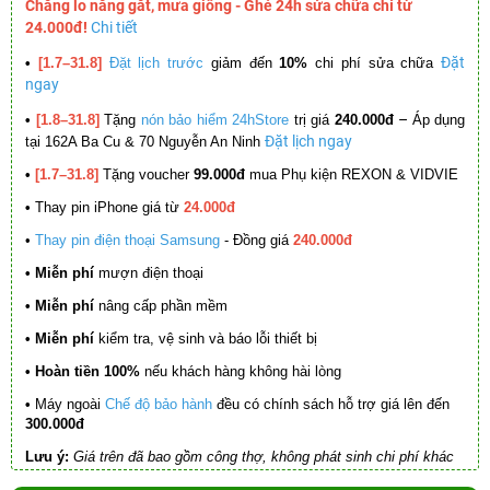
Chẳng lo nắng gắt, mưa giông - Ghé 24h sửa chữa chỉ từ
24.000đ!
Chi tiết
Đặt
•
[1.7–31.8]
Đặt lịch trước
giảm đến
10%
chi phí sửa chữa
ngay
–
•
[1.8–31.8]
Tặng
nón bảo hiểm 24hStore
trị giá
240.000đ
Áp dụng
Đặt lịch ngay
tại 162A Ba Cu & 70 Nguyễn An Ninh
•
[1.7–31.8]
Tặng voucher
99.000đ
mua Phụ kiện REXON & VIDVIE
•
Thay pin iPhone giá từ
24.000đ
•
Thay pin điện thoại Samsung
- Đồng giá
240.000đ
• Miễn phí
mượn điện thoại
• Miễn phí
nâng cấp phần mềm
•
Miễn phí
kiểm tra, vệ sinh và báo lỗi thiết bị
• Hoàn tiền 100%
nếu khách hàng không hài lòng
•
Máy ngoài
Chế độ bảo hành
đều có chính sách hỗ trợ giá lên đến
300.000đ
Lưu ý:
Giá trên đã bao gồm công thợ, không phát sinh chi phí khác