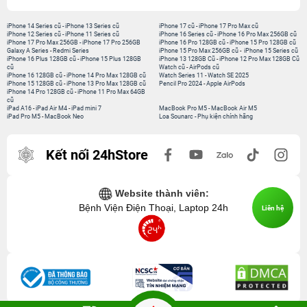
iPhone 14 Series cũ
-
iPhone 13 Series cũ
iPhone 17 cũ
-
iPhone 17 Pro Max cũ
iPhone 12 Series cũ
-
iPhone 11 Series cũ
iPhone 16 Series cũ
-
iPhone 16 Pro Max 256GB cũ
iPhone 17 Pro Max 256GB
-
iPhone 17 Pro 256GB
iPhone 16 Pro 128GB cũ
-
iPhone 15 Pro 128GB cũ
Galaxy A Series
-
Redmi Series
iPhone 15 Pro Max 256GB cũ
-
iPhone 15 Series cũ
iPhone 16 Plus 128GB cũ
-
iPhone 15 Plus 128GB
iPhone 13 128GB Cũ
-
iPhone 12 Pro Max 128GB Cũ
cũ
Watch cũ
-
AirPods cũ
iPhone 16 128GB cũ
-
iPhone 14 Pro Max 128GB cũ
Watch Series 11
-
Watch SE 2025
iPhone 15 128GB cũ
-
iPhone 13 Pro Max 128GB cũ
Pencil Pro 2024
-
Apple AirPods
iPhone 14 Pro 128GB cũ
-
iPhone 11 Pro Max 64GB
cũ
iPad A16
-
iPad Air M4
-
iPad mini 7
MacBook Pro M5
-
MacBook Air M5
iPad Pro M5
-
MacBook Neo
Loa Sounarc
-
Phụ kiện chính hãng
Kết nối 24hStore
Website thành viên:
Bệnh Viện Điện Thoại, Laptop 24h
Liên hệ