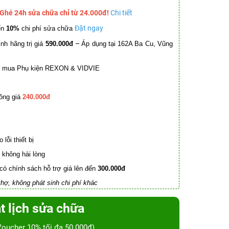
 Ghé 24h sửa chữa chỉ từ 24.000đ!
Chi tiết
Đặt ngay
ến
10%
chi phí sửa chữa
–
nh hãng trị giá
590.000đ
Áp dụng tại 162A Ba Cu, Vũng
mua Phụ kiện REXON & VIDVIE
ồng giá
240.000đ
lỗi thiết bị
không hài lòng
có chính sách hỗ trợ giá lên đến
300.000đ
hợ, không phát sinh chi phí khác
t lịch sửa chữa
Voucher 10% tối đa 50.000đ)