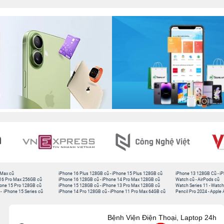
 Max cũ
iPhone 16 Plus 128GB cũ
-
iPhone 15 Plus 128GB cũ
iPhone 13 128GB Cũ
-
iP
16 Pro Max 256GB cũ
iPhone 16 128GB cũ
-
iPhone 14 Pro Max 128GB cũ
Watch cũ
-
AirPods cũ
one 15 Pro 128GB cũ
iPhone 15 128GB cũ
-
iPhone 13 Pro Max 128GB cũ
Watch Series 11
-
Watch
-
iPhone 15 Series cũ
iPhone 14 Pro 128GB cũ
-
iPhone 11 Pro Max 64GB cũ
Pencil Pro 2024
-
Apple 
Bệnh Viện Điện Thoại, Laptop 24h