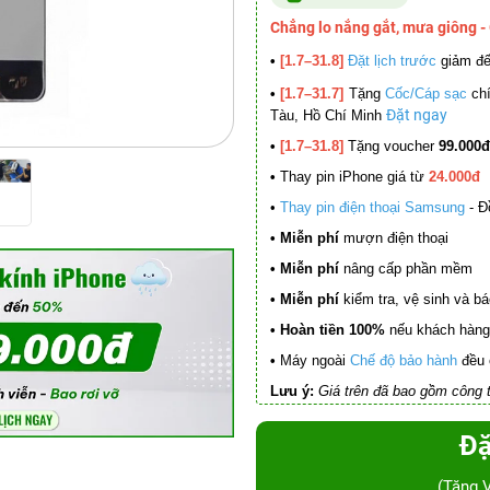
Chẳng lo nắng gắt, mưa giông -
•
[1.7–31.8]
Đặt lịch trước
giảm đ
•
[1.7–31.7]
Tặng
Cốc/Cáp sạc
chí
Đặt ngay
Tàu, Hồ Chí Minh
•
[1.7–31.8]
Tặng voucher
99.000đ
•
Thay pin iPhone giá từ
24.000đ
•
Thay pin điện thoại Samsung
- Đ
• Miễn phí
mượn điện thoại
• Miễn phí
nâng cấp phần mềm
•
Miễn phí
kiểm tra, vệ sinh và báo 
• Hoàn tiền 100%
nếu khách hàng 
•
Máy ngoài
Chế độ bảo hành
đều 
Lưu ý:
Giá trên đã bao gồm công t
Đặ
(Tặng 