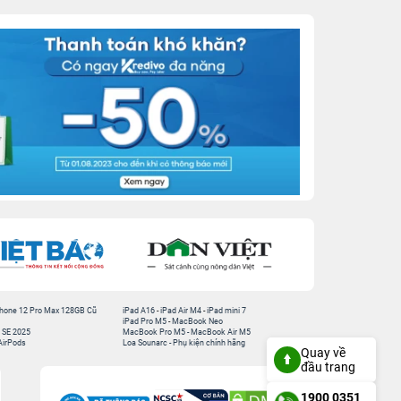
hone 12 Pro Max 128GB Cũ
iPad A16
-
iPad Air M4
-
iPad mini 7
iPad Pro M5
-
MacBook Neo
 SE 2025
MacBook Pro M5
-
MacBook Air M5
AirPods
Loa Sounarc
-
Phụ kiện chính hãng
Quay về
đầu trang
1900 0351