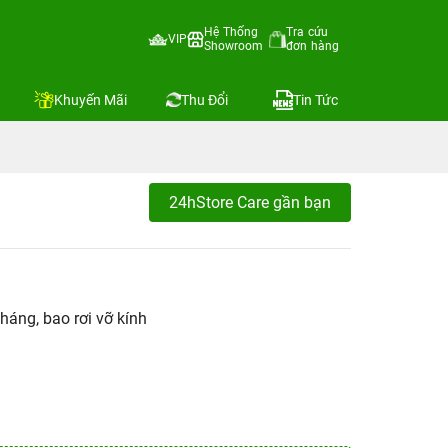
Hệ Thống
Tra cứu
VIP
Showroom
đơn hàng
Khuyến Mãi
Thu Đổi
Tin Tức
24hStore Care gần bạn
háng, bao rơi vỡ kính