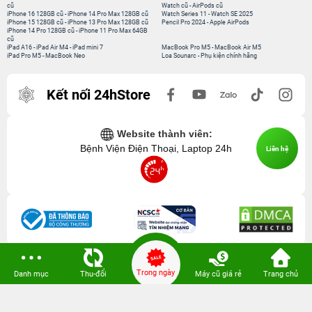
cũ
Watch cũ
-
AirPods cũ
iPhone 16 128GB cũ
-
iPhone 14 Pro Max 128GB cũ
Watch Series 11
-
Watch SE 2025
iPhone 15 128GB cũ
-
iPhone 13 Pro Max 128GB cũ
Pencil Pro 2024
-
Apple AirPods
iPhone 14 Pro 128GB cũ
-
iPhone 11 Pro Max 64GB
cũ
iPad A16
-
iPad Air M4
-
iPad mini 7
MacBook Pro M5
-
MacBook Air M5
iPad Pro M5
-
MacBook Neo
Loa Sounarc
-
Phụ kiện chính hãng
Kết nối 24hStore
Website thành viên:
Bệnh Viện Điện Thoại, Laptop 24h
Liên hệ
Trong ngày
Danh mục
Thu-đổi
Máy cũ giá rẻ
Trang chủ
CÔNG TY TNHH CÔNG NGHỆ ISTAR GCNDKHKD: 0316635415 do Sở KH & ĐT
TP. HCM cấp ngày 11 tháng 12 năm 2020.
Người Đại Diện: Hồ Tác Thành. Địa chỉ: 389 Quang Trung, Gò Vấp, Hồ Chí Minh.