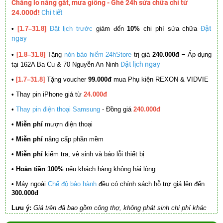
Chẳng lo nắng gắt, mưa giông - Ghé 24h sửa chữa chỉ từ
24.000đ!
Chi tiết
Đặt
•
[1.7–31.8]
Đặt lịch trước
giảm đến
10%
chi phí sửa chữa
ngay
–
•
[1.8–31.8]
Tặng
nón bảo hiểm 24hStore
trị giá
240.000đ
Áp dụng
Đặt lịch ngay
tại 162A Ba Cu & 70 Nguyễn An Ninh
•
[1.7–31.8]
Tặng voucher
99.000đ
mua Phụ kiện REXON & VIDVIE
•
Thay pin iPhone giá từ
24.000đ
•
Thay pin điện thoại Samsung
- Đồng giá
240.000đ
• Miễn phí
mượn điện thoại
• Miễn phí
nâng cấp phần mềm
•
Miễn phí
kiểm tra, vệ sinh và báo lỗi thiết bị
• Hoàn tiền 100%
nếu khách hàng không hài lòng
•
Máy ngoài
Chế độ bảo hành
đều có chính sách hỗ trợ giá lên đến
300.000đ
Lưu ý:
Giá trên đã bao gồm công thợ, không phát sinh chi phí khác