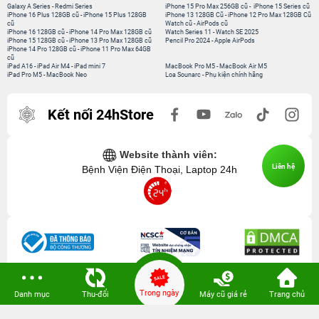
Galaxy A Series
-
Redmi Series
iPhone 15 Pro Max 256GB cũ
-
iPhone 15 Series cũ
iPhone 16 Plus 128GB cũ
-
iPhone 15 Plus 128GB
iPhone 13 128GB Cũ
-
iPhone 12 Pro Max 128GB Cũ
cũ
Watch cũ
-
AirPods cũ
iPhone 16 128GB cũ
-
iPhone 14 Pro Max 128GB cũ
Watch Series 11
-
Watch SE 2025
iPhone 15 128GB cũ
-
iPhone 13 Pro Max 128GB cũ
Pencil Pro 2024
-
Apple AirPods
iPhone 14 Pro 128GB cũ
-
iPhone 11 Pro Max 64GB
cũ
iPad A16
-
iPad Air M4
-
iPad mini 7
MacBook Pro M5
-
MacBook Air M5
iPad Pro M5
-
MacBook Neo
Loa Sounarc
-
Phụ kiện chính hãng
Kết nối 24hStore
Website thành viên:
Liên hệ
Bệnh Viện Điện Thoại, Laptop 24h
Trong ngày
Danh mục
Thu-đổi
Máy cũ giá rẻ
Trang chủ
CÔNG TY TNHH CÔNG NGHỆ ISTAR GCNDKHKD: 0316635415 do Sở KH & ĐT
TP. HCM cấp ngày 11 tháng 12 năm 2020.