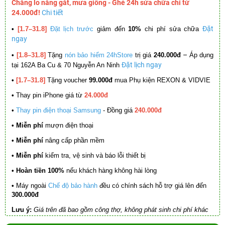
Chẳng lo nắng gắt, mưa giông - Ghé 24h sửa chữa chỉ từ
24.000đ!
Chi tiết
Đặt
•
[1.7–31.8]
Đặt lịch trước
giảm đến
10%
chi phí sửa chữa
ngay
–
•
[1.8–31.8]
Tặng
nón bảo hiểm 24hStore
trị giá
240.000đ
Áp dụng
Đặt lịch ngay
tại 162A Ba Cu & 70 Nguyễn An Ninh
•
[1.7–31.8]
Tặng voucher
99.000đ
mua Phụ kiện REXON & VIDVIE
•
Thay pin iPhone giá từ
24.000đ
•
Thay pin điện thoại Samsung
- Đồng giá
240.000đ
• Miễn phí
mượn điện thoại
• Miễn phí
nâng cấp phần mềm
•
Miễn phí
kiểm tra, vệ sinh và báo lỗi thiết bị
• Hoàn tiền 100%
nếu khách hàng không hài lòng
•
Máy ngoài
Chế độ bảo hành
đều có chính sách hỗ trợ giá lên đến
300.000đ
Lưu ý:
Giá trên đã bao gồm công thợ, không phát sinh chi phí khác