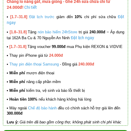
Chẳng lo nắng gắt, mưa giông - Ghé 24h sửa chữa chỉ từ
24.000đ!
Chi tiết
Đặt
•
[1.7–31.8]
Đặt lịch trước
giảm đến
10%
chi phí sửa chữa
ngay
–
•
[1.8–31.8]
Tặng
nón bảo hiểm 24hStore
trị giá
240.000đ
Áp dụng
Đặt lịch ngay
tại 162A Ba Cu & 70 Nguyễn An Ninh
•
[1.7–31.8]
Tặng voucher
99.000đ
mua Phụ kiện REXON & VIDVIE
•
Thay pin iPhone giá từ
24.000đ
•
Thay pin điện thoại Samsung
- Đồng giá
240.000đ
• Miễn phí
mượn điện thoại
• Miễn phí
nâng cấp phần mềm
•
Miễn phí
kiểm tra, vệ sinh và báo lỗi thiết bị
• Hoàn tiền 100%
nếu khách hàng không hài lòng
•
Máy ngoài
Chế độ bảo hành
đều có chính sách hỗ trợ giá lên đến
300.000đ
Lưu ý:
Giá trên đã bao gồm công thợ, không phát sinh chi phí khác