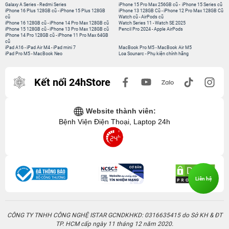
Galaxy A Series
-
Redmi Series
iPhone 15 Pro Max 256GB cũ
-
iPhone 15 Series cũ
iPhone 16 Plus 128GB cũ
-
iPhone 15 Plus 128GB
iPhone 13 128GB Cũ
-
iPhone 12 Pro Max 128GB Cũ
cũ
Watch cũ
-
AirPods cũ
iPhone 16 128GB cũ
-
iPhone 14 Pro Max 128GB cũ
Watch Series 11
-
Watch SE 2025
iPhone 15 128GB cũ
-
iPhone 13 Pro Max 128GB cũ
Pencil Pro 2024
-
Apple AirPods
iPhone 14 Pro 128GB cũ
-
iPhone 11 Pro Max 64GB
cũ
iPad A16
-
iPad Air M4
-
iPad mini 7
MacBook Pro M5
-
MacBook Air M5
iPad Pro M5
-
MacBook Neo
Loa Sounarc
-
Phụ kiện chính hãng
Kết nối 24hStore
Website thành viên:
Bệnh Viện Điện Thoại, Laptop 24h
Liên hệ
CÔNG TY TNHH CÔNG NGHỆ ISTAR GCNDKHKD: 0316635415 do Sở KH & ĐT
TP. HCM cấp ngày 11 tháng 12 năm 2020.