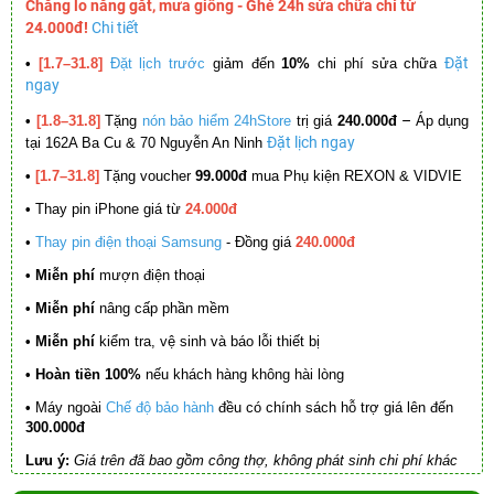
Chẳng lo nắng gắt, mưa giông - Ghé 24h sửa chữa chỉ từ
24.000đ!
Chi tiết
Đặt
•
[1.7–31.8]
Đặt lịch trước
giảm đến
10%
chi phí sửa chữa
ngay
–
•
[1.8–31.8]
Tặng
nón bảo hiểm 24hStore
trị giá
240.000đ
Áp dụng
Đặt lịch ngay
tại 162A Ba Cu & 70 Nguyễn An Ninh
•
[1.7–31.8]
Tặng voucher
99.000đ
mua Phụ kiện REXON & VIDVIE
•
Thay pin iPhone giá từ
24.000đ
•
Thay pin điện thoại Samsung
- Đồng giá
240.000đ
• Miễn phí
mượn điện thoại
• Miễn phí
nâng cấp phần mềm
•
Miễn phí
kiểm tra, vệ sinh và báo lỗi thiết bị
• Hoàn tiền 100%
nếu khách hàng không hài lòng
•
Máy ngoài
Chế độ bảo hành
đều có chính sách hỗ trợ giá lên đến
300.000đ
Lưu ý:
Giá trên đã bao gồm công thợ, không phát sinh chi phí khác