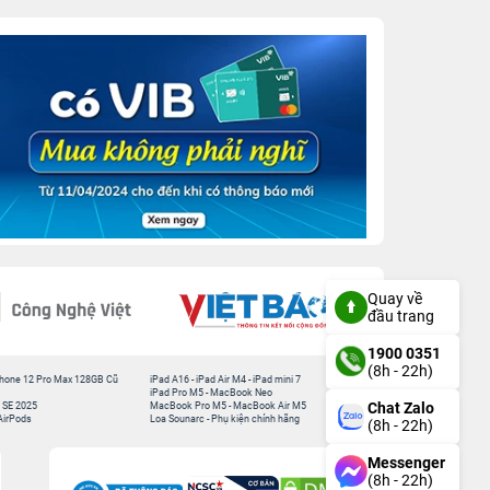
Quay về
đầu trang
1900 0351
(8h - 22h)
hone 12 Pro Max 128GB Cũ
iPad A16
-
iPad Air M4
-
iPad mini 7
iPad Pro M5
-
MacBook Neo
Chat Zalo
 SE 2025
MacBook Pro M5
-
MacBook Air M5
AirPods
Loa Sounarc
-
Phụ kiện chính hãng
(8h - 22h)
Messenger
(8h - 22h)