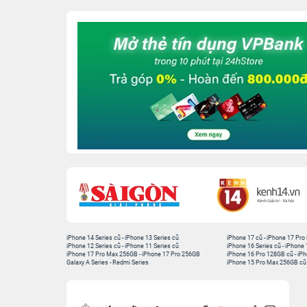
iPhone 14 Series cũ
-
iPhone 13 Series cũ
iPhone 17 cũ
-
iPhone 17 Pro
iPhone 12 Series cũ
-
iPhone 11 Series cũ
iPhone 16 Series cũ
-
iPhone 
iPhone 17 Pro Max 256GB
-
iPhone 17 Pro 256GB
iPhone 16 Pro 128GB cũ
-
iPh
Galaxy A Series
-
Redmi Series
iPhone 15 Pro Max 256GB cũ