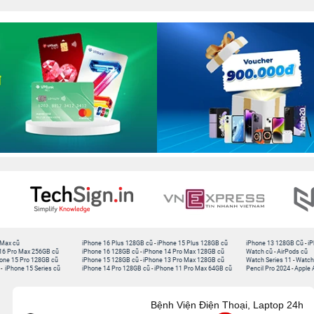
 Max cũ
iPhone 16 Plus 128GB cũ
-
iPhone 15 Plus 128GB cũ
iPhone 13 128GB Cũ
-
iP
16 Pro Max 256GB cũ
iPhone 16 128GB cũ
-
iPhone 14 Pro Max 128GB cũ
Watch cũ
-
AirPods cũ
one 15 Pro 128GB cũ
iPhone 15 128GB cũ
-
iPhone 13 Pro Max 128GB cũ
Watch Series 11
-
Watch
-
iPhone 15 Series cũ
iPhone 14 Pro 128GB cũ
-
iPhone 11 Pro Max 64GB cũ
Pencil Pro 2024
-
Apple 
Bệnh Viện Điện Thoại, Laptop 24h