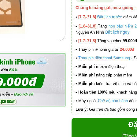
Chẳng lo nắng gắt, mưa giông -
•
[1.7–31.8]
Đặt lịch trước
giảm đ
•
[1.8–31.8]
Tặng
nón bảo hiểm 2
Đặt lịch ngay
Nguyễn An Ninh
•
[1.7–31.8]
Tặng voucher
99.000đ
•
Thay pin iPhone giá từ
24.000đ
•
Thay pin điện thoại Samsung
- Đ
• Miễn phí
mượn điện thoại
• Miễn phí
nâng cấp phần mềm
•
Miễn phí
kiểm tra, vệ sinh và báo 
• Hoàn tiền 100%
nếu khách hàng 
•
Máy ngoài
Chế độ bảo hành
đều 
Lưu ý:
Giá trên đã bao gồm công t
Đặ
(Tặng 