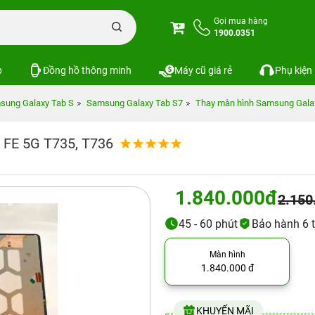
Gọi mua hàng
1900.0351
p
Đồng hồ thông minh
Máy cũ giá rẻ
Phụ kiện
sung Galaxy Tab S
Samsung Galaxy Tab S7
Thay màn hình Samsung Galax
 FE 5G T735, T736
1.840.000đ
2.150
45 - 60 phút
Bảo hành 6 
Màn hình
1.840.000 đ
KHUYẾN MÃI