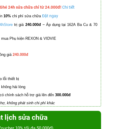
 Ghé 24h sửa chữa chỉ từ 24.000đ!
Chi tiết
Đặt ngay
ến
10%
chi phí sửa chữa
–
4hStore
trị giá
240.000đ
Áp dụng tại 162A Ba Cu & 70
mua Phụ kiện REXON & VIDVIE
ồng giá
240.000đ
lỗi thiết bị
không hài lòng
có chính sách hỗ trợ giá lên đến
300.000đ
hợ, không phát sinh chi phí khác
t lịch sửa chữa
Voucher 10% tối đa 50.000đ)