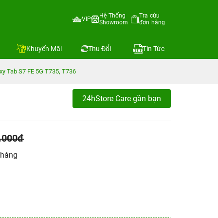
Hệ Thống
Tra cứu
VIP
Showroom
đơn hàng
Khuyến Mãi
Thu Đổi
Tin Tức
y Tab S7 FE 5G T735, T736
24hStore Care gần bạn
.000đ
tháng