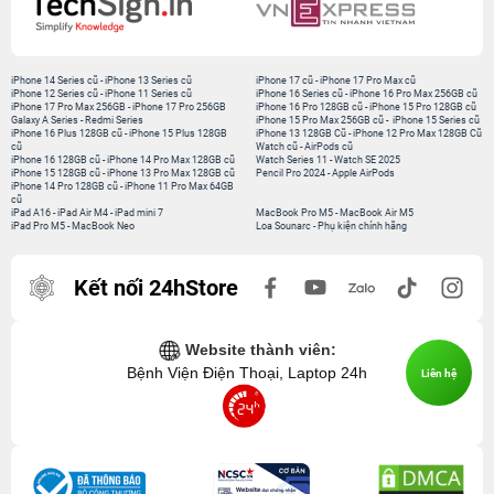
iPhone 14 Series cũ
-
iPhone 13 Series cũ
iPhone 17 cũ
-
iPhone 17 Pro Max cũ
iPhone 12 Series cũ
-
iPhone 11 Series cũ
iPhone 16 Series cũ
-
iPhone 16 Pro Max 256GB cũ
iPhone 17 Pro Max 256GB
-
iPhone 17 Pro 256GB
iPhone 16 Pro 128GB cũ
-
iPhone 15 Pro 128GB cũ
Galaxy A Series
-
Redmi Series
iPhone 15 Pro Max 256GB cũ
-
iPhone 15 Series cũ
iPhone 16 Plus 128GB cũ
-
iPhone 15 Plus 128GB
iPhone 13 128GB Cũ
-
iPhone 12 Pro Max 128GB Cũ
cũ
Watch cũ
-
AirPods cũ
iPhone 16 128GB cũ
-
iPhone 14 Pro Max 128GB cũ
Watch Series 11
-
Watch SE 2025
iPhone 15 128GB cũ
-
iPhone 13 Pro Max 128GB cũ
Pencil Pro 2024
-
Apple AirPods
iPhone 14 Pro 128GB cũ
-
iPhone 11 Pro Max 64GB
cũ
iPad A16
-
iPad Air M4
-
iPad mini 7
MacBook Pro M5
-
MacBook Air M5
iPad Pro M5
-
MacBook Neo
Loa Sounarc
-
Phụ kiện chính hãng
Kết nối 24hStore
Website thành viên:
Bệnh Viện Điện Thoại, Laptop 24h
Liên hệ