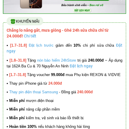
KHUYẾN MÃI
Chẳng lo nắng gắt, mưa giông - Ghé 24h sửa chữa chỉ từ
24.000đ!
Chi tiết
Đặt
•
[1.7–31.8]
Đặt lịch trước
giảm đến
10%
chi phí sửa chữa
ngay
–
•
[1.8–31.8]
Tặng
nón bảo hiểm 24hStore
trị giá
240.000đ
Áp dụng
Đặt lịch ngay
tại 162A Ba Cu & 70 Nguyễn An Ninh
•
[1.7–31.8]
Tặng voucher
99.000đ
mua Phụ kiện REXON & VIDVIE
•
Thay pin iPhone giá từ
24.000đ
•
Thay pin điện thoại Samsung
- Đồng giá
240.000đ
• Miễn phí
mượn điện thoại
• Miễn phí
nâng cấp phần mềm
•
Miễn phí
kiểm tra, vệ sinh và báo lỗi thiết bị
• Hoàn tiền 100%
nếu khách hàng không hài lòng