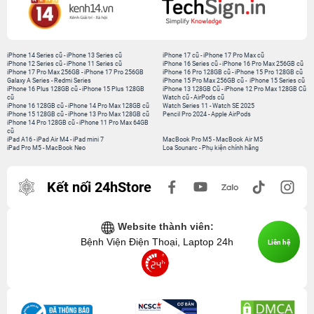
iPhone 14 Series cũ
-
iPhone 13 Series cũ
iPhone 17 cũ
-
iPhone 17 Pro Max cũ
iPhone 12 Series cũ
-
iPhone 11 Series cũ
iPhone 16 Series cũ
-
iPhone 16 Pro Max 256GB cũ
iPhone 17 Pro Max 256GB
-
iPhone 17 Pro 256GB
iPhone 16 Pro 128GB cũ
-
iPhone 15 Pro 128GB cũ
Galaxy A Series
-
Redmi Series
iPhone 15 Pro Max 256GB cũ
-
iPhone 15 Series cũ
iPhone 16 Plus 128GB cũ
-
iPhone 15 Plus 128GB
iPhone 13 128GB Cũ
-
iPhone 12 Pro Max 128GB Cũ
cũ
Watch cũ
-
AirPods cũ
iPhone 16 128GB cũ
-
iPhone 14 Pro Max 128GB cũ
Watch Series 11
-
Watch SE 2025
iPhone 15 128GB cũ
-
iPhone 13 Pro Max 128GB cũ
Pencil Pro 2024
-
Apple AirPods
iPhone 14 Pro 128GB cũ
-
iPhone 11 Pro Max 64GB
cũ
iPad A16
-
iPad Air M4
-
iPad mini 7
MacBook Pro M5
-
MacBook Air M5
iPad Pro M5
-
MacBook Neo
Loa Sounarc
-
Phụ kiện chính hãng
Kết nối 24hStore
Website thành viên:
Bệnh Viện Điện Thoại, Laptop 24h
Liên hệ