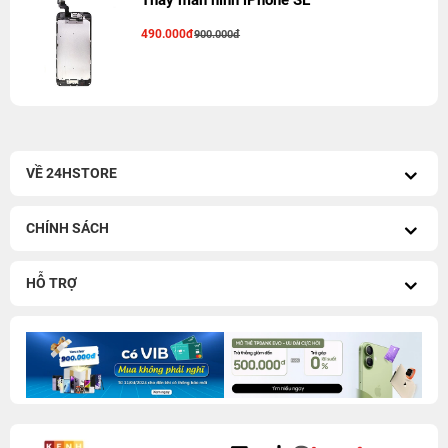
Thay màn hình iPhone SE
490.000đ
900.000đ
VỀ 24HSTORE
CHÍNH SÁCH
HỖ TRỢ