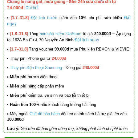
Chẳng lo nắng gắt, mưa giông - Ghé 24h sửa chữa chỉ từ
24.000đ!
Chi tiết
Đặt
•
[1.7–31.8]
Đặt lịch trước
giảm đến
10%
chi phí sửa chữa
ngay
–
•
[1.8–31.8]
Tặng
nón bảo hiểm 24hStore
trị giá
240.000đ
Áp dụng
Đặt lịch ngay
tại 162A Ba Cu & 70 Nguyễn An Ninh
•
[1.7–31.8]
Tặng voucher
99.000đ
mua Phụ kiện REXON & VIDVIE
•
Thay pin iPhone giá từ
24.000đ
•
Thay pin điện thoại Samsung
- Đồng giá
240.000đ
• Miễn phí
mượn điện thoại
• Miễn phí
nâng cấp phần mềm
•
Miễn phí
kiểm tra, vệ sinh và báo lỗi thiết bị
• Hoàn tiền 100%
nếu khách hàng không hài lòng
•
Máy ngoài
Chế độ bảo hành
đều có chính sách hỗ trợ giá lên đến
300.000đ
Lưu ý:
Giá trên đã bao gồm công thợ, không phát sinh chi phí khác