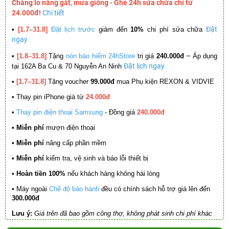
Chẳng lo nắng gắt, mưa giông - Ghé 24h sửa chữa chỉ từ
24.000đ!
Chi tiết
Đặt
•
[1.7–31.8]
Đặt lịch trước
giảm đến
10%
chi phí sửa chữa
ngay
–
•
[1.8–31.8]
Tặng
nón bảo hiểm 24hStore
trị giá
240.000đ
Áp dụng
Đặt lịch ngay
tại 162A Ba Cu & 70 Nguyễn An Ninh
•
[1.7–31.8]
Tặng voucher
99.000đ
mua Phụ kiện REXON & VIDVIE
•
Thay pin iPhone giá từ
24.000đ
•
Thay pin điện thoại Samsung
- Đồng giá
240.000đ
• Miễn phí
mượn điện thoại
• Miễn phí
nâng cấp phần mềm
•
Miễn phí
kiểm tra, vệ sinh và báo lỗi thiết bị
• Hoàn tiền 100%
nếu khách hàng không hài lòng
•
Máy ngoài
Chế độ bảo hành
đều có chính sách hỗ trợ giá lên đến
300.000đ
Lưu ý:
Giá trên đã bao gồm công thợ, không phát sinh chi phí khác