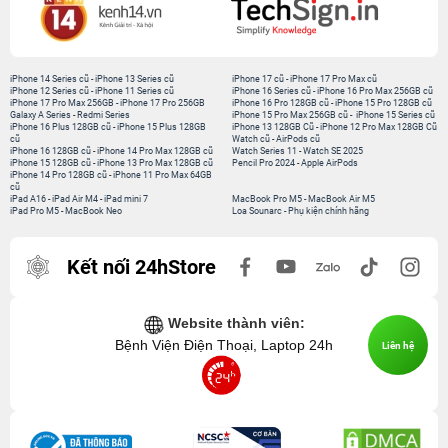
iPhone 14 Series cũ
-
iPhone 13 Series cũ
iPhone 17 cũ
-
iPhone 17 Pro Max cũ
iPhone 12 Series cũ
-
iPhone 11 Series cũ
iPhone 16 Series cũ
-
iPhone 16 Pro Max 256GB cũ
iPhone 17 Pro Max 256GB
-
iPhone 17 Pro 256GB
iPhone 16 Pro 128GB cũ
-
iPhone 15 Pro 128GB cũ
Galaxy A Series
-
Redmi Series
iPhone 15 Pro Max 256GB cũ
-
iPhone 15 Series cũ
iPhone 16 Plus 128GB cũ
-
iPhone 15 Plus 128GB
iPhone 13 128GB Cũ
-
iPhone 12 Pro Max 128GB Cũ
cũ
Watch cũ
-
AirPods cũ
iPhone 16 128GB cũ
-
iPhone 14 Pro Max 128GB cũ
Watch Series 11
-
Watch SE 2025
iPhone 15 128GB cũ
-
iPhone 13 Pro Max 128GB cũ
Pencil Pro 2024
-
Apple AirPods
iPhone 14 Pro 128GB cũ
-
iPhone 11 Pro Max 64GB
cũ
iPad A16
-
iPad Air M4
-
iPad mini 7
MacBook Pro M5
-
MacBook Air M5
iPad Pro M5
-
MacBook Neo
Loa Sounarc
-
Phụ kiện chính hãng
Kết nối 24hStore
Website thành viên:
Bệnh Viện Điện Thoại, Laptop 24h
Liên hệ