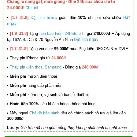
Chẳng lo nắng gắt, mưa giông - Ghé 24h sửa chữa chỉ từ
24.000đ!
Chi tiết
Đặt
•
[1.7–31.8]
Đặt lịch trước
giảm đến
10%
chi phí sửa chữa
ngay
–
•
[1.8–31.8]
Tặng
nón bảo hiểm 24hStore
trị giá
240.000đ
Áp dụng
Đặt lịch ngay
tại 162A Ba Cu & 70 Nguyễn An Ninh
•
[1.7–31.8]
Tặng voucher
99.000đ
mua Phụ kiện REXON & VIDVIE
•
Thay pin iPhone giá từ
24.000đ
•
Thay pin điện thoại Samsung
- Đồng giá
240.000đ
• Miễn phí
mượn điện thoại
• Miễn phí
nâng cấp phần mềm
•
Miễn phí
kiểm tra, vệ sinh và báo lỗi thiết bị
• Hoàn tiền 100%
nếu khách hàng không hài lòng
•
Máy ngoài
Chế độ bảo hành
đều có chính sách hỗ trợ giá lên đến
300.000đ
Lưu ý:
Giá trên đã bao gồm công thợ, không phát sinh chi phí khác