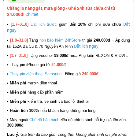
Chẳng lo nắng gắt, mưa giông - Ghé 24h sửa chữa chỉ từ
24.000đ!
Chi tiết
Đặt
•
[1.7–31.8]
Đặt lịch trước
giảm đến
10%
chi phí sửa chữa
ngay
–
•
[1.8–31.8]
Tặng
nón bảo hiểm 24hStore
trị giá
240.000đ
Áp dụng
Đặt lịch ngay
tại 162A Ba Cu & 70 Nguyễn An Ninh
•
[1.7–31.8]
Tặng voucher
99.000đ
mua Phụ kiện REXON & VIDVIE
•
Thay pin iPhone giá từ
24.000đ
•
Thay pin điện thoại Samsung
- Đồng giá
240.000đ
• Miễn phí
mượn điện thoại
• Miễn phí
nâng cấp phần mềm
•
Miễn phí
kiểm tra, vệ sinh và báo lỗi thiết bị
• Hoàn tiền 100%
nếu khách hàng không hài lòng
•
Máy ngoài
Chế độ bảo hành
đều có chính sách hỗ trợ giá lên đến
300.000đ
Lưu ý:
Giá trên đã bao gồm công thợ, không phát sinh chi phí khác