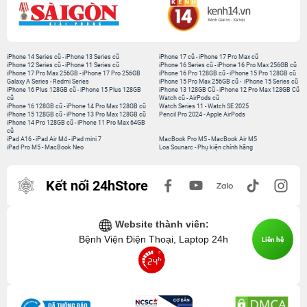
iPhone 14 Series cũ
-
iPhone 13 Series cũ
iPhone 17 cũ
-
iPhone 17 Pro Max cũ
iPhone 12 Series cũ
-
iPhone 11 Series cũ
iPhone 16 Series cũ
-
iPhone 16 Pro Max 256GB cũ
iPhone 17 Pro Max 256GB
-
iPhone 17 Pro 256GB
iPhone 16 Pro 128GB cũ
-
iPhone 15 Pro 128GB cũ
Galaxy A Series
-
Redmi Series
iPhone 15 Pro Max 256GB cũ
-
iPhone 15 Series cũ
iPhone 16 Plus 128GB cũ
-
iPhone 15 Plus 128GB
iPhone 13 128GB Cũ
-
iPhone 12 Pro Max 128GB Cũ
cũ
Watch cũ
-
AirPods cũ
iPhone 16 128GB cũ
-
iPhone 14 Pro Max 128GB cũ
Watch Series 11
-
Watch SE 2025
iPhone 15 128GB cũ
-
iPhone 13 Pro Max 128GB cũ
Pencil Pro 2024
-
Apple AirPods
iPhone 14 Pro 128GB cũ
-
iPhone 11 Pro Max 64GB
cũ
iPad A16
-
iPad Air M4
-
iPad mini 7
MacBook Pro M5
-
MacBook Air M5
iPad Pro M5
-
MacBook Neo
Loa Sounarc
-
Phụ kiện chính hãng
Kết nối 24hStore
Website thành viên:
Bệnh Viện Điện Thoại, Laptop 24h
Liên hệ