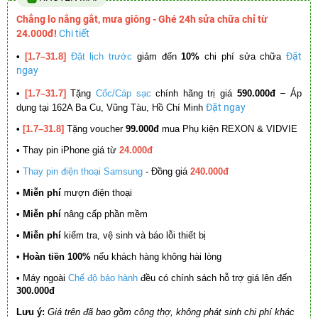
Chẳng lo nắng gắt, mưa giông - Ghé 24h sửa chữa chỉ từ
24.000đ!
Chi tiết
Đặt
•
[1.7–31.8]
Đặt lịch trước
giảm đến
10%
chi phí sửa chữa
ngay
–
•
[1.7–31.7]
Tặng
Cốc/Cáp sạc
chính hãng trị giá
590.000đ
Áp
Đặt ngay
dụng tại 162A Ba Cu, Vũng Tàu, Hồ Chí Minh
•
[1.7–31.8]
Tặng voucher
99.000đ
mua Phụ kiện REXON & VIDVIE
•
Thay pin iPhone giá từ
24.000đ
•
Thay pin điện thoại Samsung
- Đồng giá
240.000đ
• Miễn phí
mượn điện thoại
• Miễn phí
nâng cấp phần mềm
•
Miễn phí
kiểm tra, vệ sinh và báo lỗi thiết bị
• Hoàn tiền 100%
nếu khách hàng không hài lòng
•
Máy ngoài
Chế độ bảo hành
đều có chính sách hỗ trợ giá lên đến
300.000đ
Lưu ý:
Giá trên đã bao gồm công thợ, không phát sinh chi phí khác