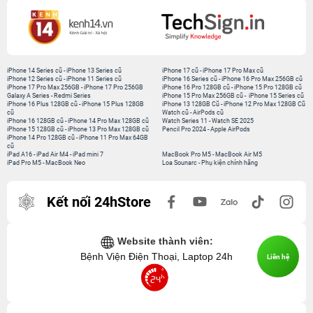
iPhone 14 Series cũ
-
iPhone 13 Series cũ
iPhone 17 cũ
-
iPhone 17 Pro Max cũ
iPhone 12 Series cũ
-
iPhone 11 Series cũ
iPhone 16 Series cũ
-
iPhone 16 Pro Max 256GB cũ
iPhone 17 Pro Max 256GB
-
iPhone 17 Pro 256GB
iPhone 16 Pro 128GB cũ
-
iPhone 15 Pro 128GB cũ
Galaxy A Series
-
Redmi Series
iPhone 15 Pro Max 256GB cũ
-
iPhone 15 Series cũ
iPhone 16 Plus 128GB cũ
-
iPhone 15 Plus 128GB
iPhone 13 128GB Cũ
-
iPhone 12 Pro Max 128GB Cũ
cũ
Watch cũ
-
AirPods cũ
iPhone 16 128GB cũ
-
iPhone 14 Pro Max 128GB cũ
Watch Series 11
-
Watch SE 2025
iPhone 15 128GB cũ
-
iPhone 13 Pro Max 128GB cũ
Pencil Pro 2024
-
Apple AirPods
iPhone 14 Pro 128GB cũ
-
iPhone 11 Pro Max 64GB
cũ
iPad A16
-
iPad Air M4
-
iPad mini 7
MacBook Pro M5
-
MacBook Air M5
iPad Pro M5
-
MacBook Neo
Loa Sounarc
-
Phụ kiện chính hãng
Kết nối 24hStore
Website thành viên:
Bệnh Viện Điện Thoại, Laptop 24h
Liên hệ