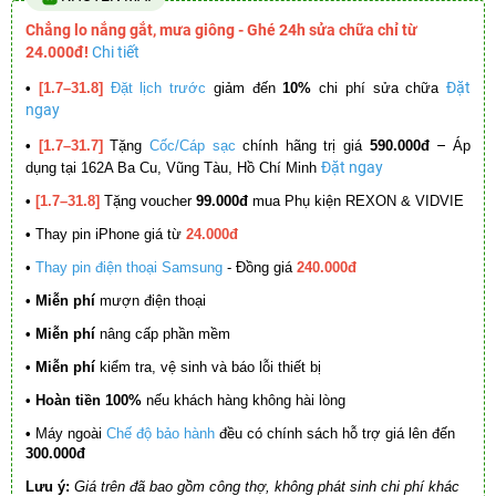
Chẳng lo nắng gắt, mưa giông - Ghé 24h sửa chữa chỉ từ
24.000đ!
Chi tiết
Đặt
•
[1.7–31.8]
Đặt lịch trước
giảm đến
10%
chi phí sửa chữa
ngay
–
•
[1.7–31.7]
Tặng
Cốc/Cáp sạc
chính hãng trị giá
590.000đ
Áp
Đặt ngay
dụng tại 162A Ba Cu, Vũng Tàu, Hồ Chí Minh
•
[1.7–31.8]
Tặng voucher
99.000đ
mua Phụ kiện REXON & VIDVIE
•
Thay pin iPhone giá từ
24.000đ
•
Thay pin điện thoại Samsung
- Đồng giá
240.000đ
• Miễn phí
mượn điện thoại
• Miễn phí
nâng cấp phần mềm
•
Miễn phí
kiểm tra, vệ sinh và báo lỗi thiết bị
• Hoàn tiền 100%
nếu khách hàng không hài lòng
•
Máy ngoài
Chế độ bảo hành
đều có chính sách hỗ trợ giá lên đến
300.000đ
Lưu ý:
Giá trên đã bao gồm công thợ, không phát sinh chi phí khác