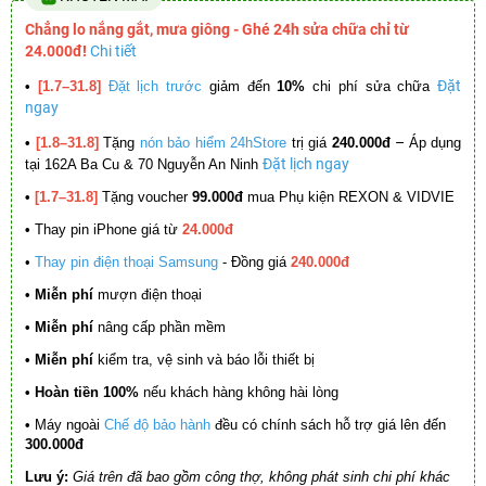
Chẳng lo nắng gắt, mưa giông - Ghé 24h sửa chữa chỉ từ
24.000đ!
Chi tiết
Đặt
•
[1.7–31.8]
Đặt lịch trước
giảm đến
10%
chi phí sửa chữa
ngay
–
•
[1.8–31.8]
Tặng
nón bảo hiểm 24hStore
trị giá
240.000đ
Áp dụng
Đặt lịch ngay
tại 162A Ba Cu & 70 Nguyễn An Ninh
•
[1.7–31.8]
Tặng voucher
99.000đ
mua Phụ kiện REXON & VIDVIE
•
Thay pin iPhone giá từ
24.000đ
•
Thay pin điện thoại Samsung
- Đồng giá
240.000đ
• Miễn phí
mượn điện thoại
• Miễn phí
nâng cấp phần mềm
•
Miễn phí
kiểm tra, vệ sinh và báo lỗi thiết bị
• Hoàn tiền 100%
nếu khách hàng không hài lòng
•
Máy ngoài
Chế độ bảo hành
đều có chính sách hỗ trợ giá lên đến
300.000đ
Lưu ý:
Giá trên đã bao gồm công thợ, không phát sinh chi phí khác