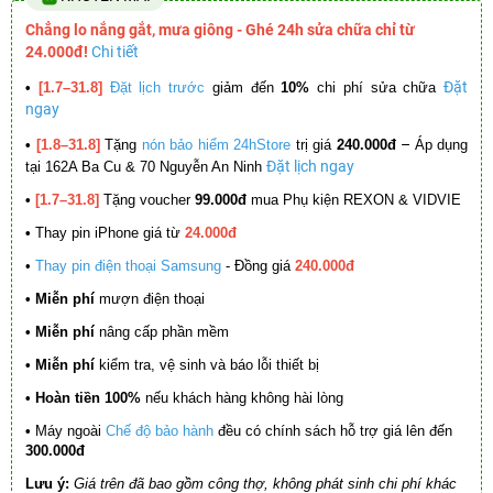
Chẳng lo nắng gắt, mưa giông - Ghé 24h sửa chữa chỉ từ
24.000đ!
Chi tiết
Đặt
•
[1.7–31.8]
Đặt lịch trước
giảm đến
10%
chi phí sửa chữa
ngay
–
•
[1.8–31.8]
Tặng
nón bảo hiểm 24hStore
trị giá
240.000đ
Áp dụng
Đặt lịch ngay
tại 162A Ba Cu & 70 Nguyễn An Ninh
•
[1.7–31.8]
Tặng voucher
99.000đ
mua Phụ kiện REXON & VIDVIE
•
Thay pin iPhone giá từ
24.000đ
•
Thay pin điện thoại Samsung
- Đồng giá
240.000đ
• Miễn phí
mượn điện thoại
• Miễn phí
nâng cấp phần mềm
•
Miễn phí
kiểm tra, vệ sinh và báo lỗi thiết bị
• Hoàn tiền 100%
nếu khách hàng không hài lòng
•
Máy ngoài
Chế độ bảo hành
đều có chính sách hỗ trợ giá lên đến
300.000đ
Lưu ý:
Giá trên đã bao gồm công thợ, không phát sinh chi phí khác