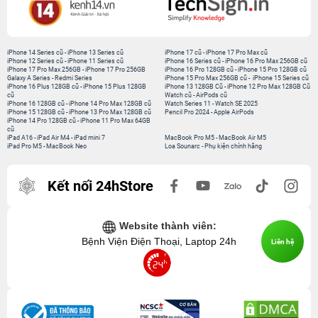
iPhone 14 Series cũ
-
iPhone 13 Series cũ
iPhone 17 cũ
-
iPhone 17 Pro Max cũ
iPhone 12 Series cũ
-
iPhone 11 Series cũ
iPhone 16 Series cũ
-
iPhone 16 Pro Max 256GB cũ
iPhone 17 Pro Max 256GB
-
iPhone 17 Pro 256GB
iPhone 16 Pro 128GB cũ
-
iPhone 15 Pro 128GB cũ
Galaxy A Series
-
Redmi Series
iPhone 15 Pro Max 256GB cũ
-
iPhone 15 Series cũ
iPhone 16 Plus 128GB cũ
-
iPhone 15 Plus 128GB
iPhone 13 128GB Cũ
-
iPhone 12 Pro Max 128GB Cũ
cũ
Watch cũ
-
AirPods cũ
iPhone 16 128GB cũ
-
iPhone 14 Pro Max 128GB cũ
Watch Series 11
-
Watch SE 2025
iPhone 15 128GB cũ
-
iPhone 13 Pro Max 128GB cũ
Pencil Pro 2024
-
Apple AirPods
iPhone 14 Pro 128GB cũ
-
iPhone 11 Pro Max 64GB
cũ
iPad A16
-
iPad Air M4
-
iPad mini 7
MacBook Pro M5
-
MacBook Air M5
iPad Pro M5
-
MacBook Neo
Loa Sounarc
-
Phụ kiện chính hãng
Kết nối 24hStore
Website thành viên:
Bệnh Viện Điện Thoại, Laptop 24h
Liên hệ