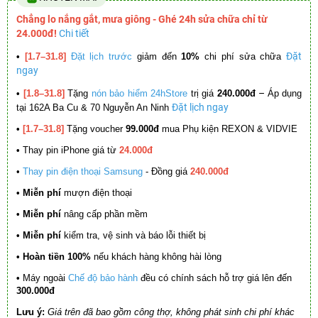
Chẳng lo nắng gắt, mưa giông - Ghé 24h sửa chữa chỉ từ
24.000đ!
Chi tiết
Đặt
•
[1.7–31.8]
Đặt lịch trước
giảm đến
10%
chi phí sửa chữa
ngay
–
•
[1.8–31.8]
Tặng
nón bảo hiểm 24hStore
trị giá
240.000đ
Áp dụng
Đặt lịch ngay
tại 162A Ba Cu & 70 Nguyễn An Ninh
•
[1.7–31.8]
Tặng voucher
99.000đ
mua Phụ kiện REXON & VIDVIE
•
Thay pin iPhone giá từ
24.000đ
•
Thay pin điện thoại Samsung
- Đồng giá
240.000đ
• Miễn phí
mượn điện thoại
• Miễn phí
nâng cấp phần mềm
•
Miễn phí
kiểm tra, vệ sinh và báo lỗi thiết bị
• Hoàn tiền 100%
nếu khách hàng không hài lòng
•
Máy ngoài
Chế độ bảo hành
đều có chính sách hỗ trợ giá lên đến
300.000đ
Lưu ý:
Giá trên đã bao gồm công thợ, không phát sinh chi phí khác