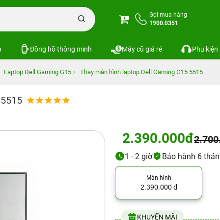
Gọi mua hàng
1900.0351
p
Đồng hồ thông minh
Máy cũ giá rẻ
Phụ kiện
Laptop Dell Gaming G15
Thay màn hình laptop Dell Gaming G15 5515
 5515
2.390.000đ
2.700
1 - 2 giờ
Bảo hành 6 thá
Màn hình
2.390.000 đ
KHUYẾN MÃI