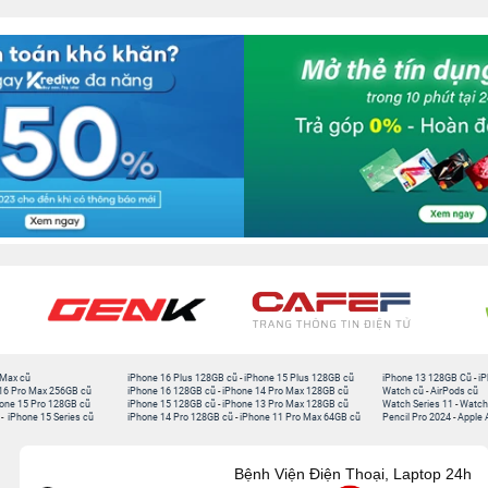
 Max cũ
iPhone 16 Plus 128GB cũ
-
iPhone 15 Plus 128GB cũ
iPhone 13 128GB Cũ
-
iP
16 Pro Max 256GB cũ
iPhone 16 128GB cũ
-
iPhone 14 Pro Max 128GB cũ
Watch cũ
-
AirPods cũ
one 15 Pro 128GB cũ
iPhone 15 128GB cũ
-
iPhone 13 Pro Max 128GB cũ
Watch Series 11
-
Watch
-
iPhone 15 Series cũ
iPhone 14 Pro 128GB cũ
-
iPhone 11 Pro Max 64GB cũ
Pencil Pro 2024
-
Apple 
Bệnh Viện Điện Thoại, Laptop 24h