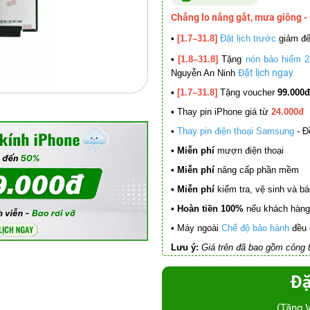
Chẳng lo nắng gắt, mưa giông -
•
[1.7–31.8]
Đặt lịch trước
giảm đ
•
[1.8–31.8]
Tặng
nón bảo hiểm 2
Đặt lịch ngay
Nguyễn An Ninh
•
[1.7–31.8]
Tặng voucher
99.000đ
•
Thay pin iPhone giá từ
24.000đ
•
Thay pin điện thoại Samsung
- Đ
• Miễn phí
mượn điện thoại
• Miễn phí
nâng cấp phần mềm
•
Miễn phí
kiểm tra, vệ sinh và báo 
• Hoàn tiền 100%
nếu khách hàng 
•
Máy ngoài
Chế độ bảo hành
đều 
Lưu ý:
Giá trên đã bao gồm công t
Đặ
(Tặng 