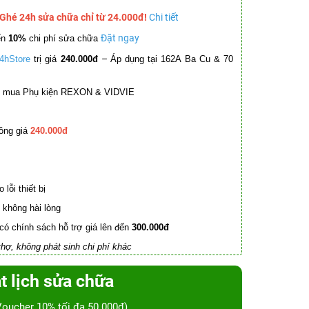
 Ghé 24h sửa chữa chỉ từ 24.000đ!
Chi tiết
Đặt ngay
ến
10%
chi phí sửa chữa
–
4hStore
trị giá
240.000đ
Áp dụng tại 162A Ba Cu & 70
mua Phụ kiện REXON & VIDVIE
ồng giá
240.000đ
lỗi thiết bị
không hài lòng
có chính sách hỗ trợ giá lên đến
300.000đ
hợ, không phát sinh chi phí khác
t lịch sửa chữa
Voucher 10% tối đa 50.000đ)