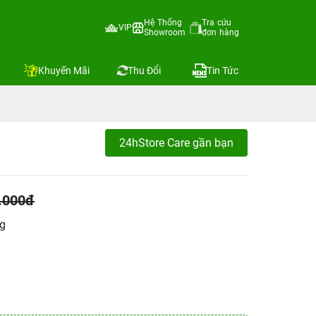
Hệ Thống
Tra cứu
VIP
Showroom
đơn hàng
Khuyến Mãi
Thu Đổi
Tin Tức
24hStore Care gần bạn
.000đ
ng