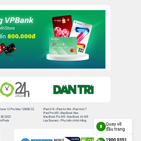
hone 12 Pro Max 128GB Cũ
iPad A16
-
iPad Air M4
-
iPad mini 7
iPad Pro M5
-
MacBook Neo
 SE 2025
MacBook Pro M5
-
MacBook Air M5
AirPods
Loa Sounarc
-
Phụ kiện chính hãng
Quay về
đầu trang
1900 0351