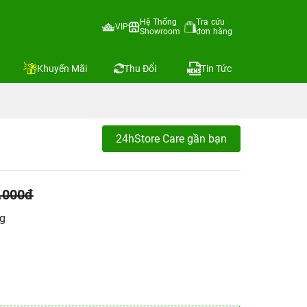
Hệ Thống
Tra cứu
VIP
Showroom
đơn hàng
Khuyến Mãi
Thu Đổi
Tin Tức
24hStore Care gần bạn
.000đ
ng