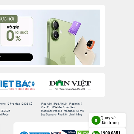
hone 12 Pro Max 128GB Cũ
iPad A16
-
iPad Air M4
-
iPad mini 7
iPad Pro M5
-
MacBook Neo
 SE 2025
MacBook Pro M5
-
MacBook Air M5
AirPods
Loa Sounarc
-
Phụ kiện chính hãng
Quay về
đầu trang
1900 0351