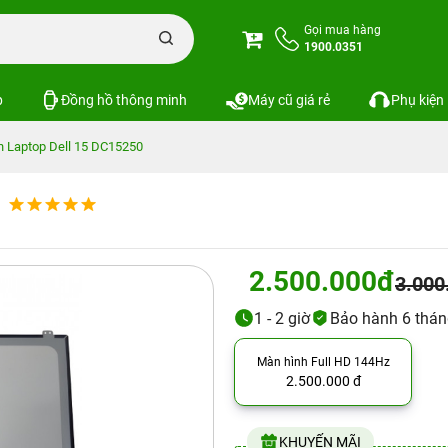
Gọi mua hàng
1900.0351
p
Đồng hồ thông minh
Máy cũ giá rẻ
Phụ kiện
h Laptop Dell 15 DC15250
2.500.000đ
3.000
1 - 2 giờ
Bảo hành 6 thá
Màn hình Full HD 144Hz
2.500.000 đ
KHUYẾN MÃI