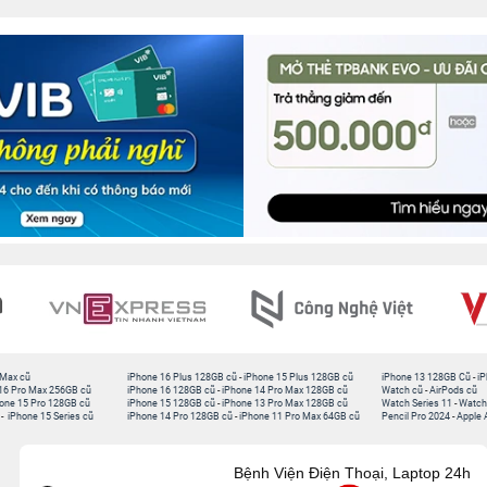
 Max cũ
iPhone 16 Plus 128GB cũ
-
iPhone 15 Plus 128GB cũ
iPhone 13 128GB Cũ
-
iP
16 Pro Max 256GB cũ
iPhone 16 128GB cũ
-
iPhone 14 Pro Max 128GB cũ
Watch cũ
-
AirPods cũ
one 15 Pro 128GB cũ
iPhone 15 128GB cũ
-
iPhone 13 Pro Max 128GB cũ
Watch Series 11
-
Watch
-
iPhone 15 Series cũ
iPhone 14 Pro 128GB cũ
-
iPhone 11 Pro Max 64GB cũ
Pencil Pro 2024
-
Apple 
Bệnh Viện Điện Thoại, Laptop 24h