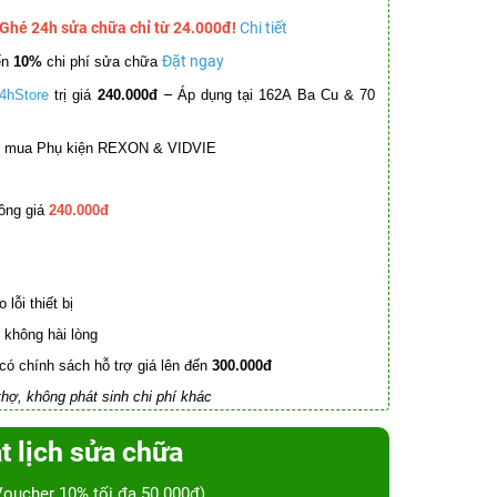
 Ghé 24h sửa chữa chỉ từ 24.000đ!
Chi tiết
Đặt ngay
ến
10%
chi phí sửa chữa
–
4hStore
trị giá
240.000đ
Áp dụng tại 162A Ba Cu & 70
mua Phụ kiện REXON & VIDVIE
ồng giá
240.000đ
lỗi thiết bị
không hài lòng
có chính sách hỗ trợ giá lên đến
300.000đ
hợ, không phát sinh chi phí khác
t lịch sửa chữa
Voucher 10% tối đa 50.000đ)