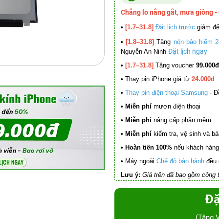
Chẳng lo nắng gắt, mưa giông -
•
[1.7–31.8]
Đặt lịch trước
giảm đ
•
[1.8–31.8]
Tặng
nón bảo hiểm 2
Đặt lịch ngay
Nguyễn An Ninh
•
[1.7–31.8]
Tặng voucher
99.000đ
•
Thay pin iPhone giá từ
24.000đ
•
Thay pin điện thoại Samsung
- Đ
• Miễn phí
mượn điện thoại
• Miễn phí
nâng cấp phần mềm
•
Miễn phí
kiểm tra, vệ sinh và báo 
• Hoàn tiền 100%
nếu khách hàng 
•
Máy ngoài
Chế độ bảo hành
đều 
Lưu ý:
Giá trên đã bao gồm công t
Đặ
(Tặng 