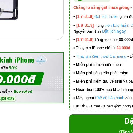
Chẳng lo nắng gắt, mưa giông -
•
[1.7–31.8]
Đặt lịch trước
giảm đ
•
[1.8–31.8]
Tặng
nón bảo hiểm 2
Đặt lịch ngay
Nguyễn An Ninh
•
[1.7–31.8]
Tặng voucher
99.000đ
•
Thay pin iPhone giá từ
24.000đ
•
Thay pin điện thoại Samsung
- Đ
• Miễn phí
mượn điện thoại
• Miễn phí
nâng cấp phần mềm
•
Miễn phí
kiểm tra, vệ sinh và báo 
• Hoàn tiền 100%
nếu khách hàng 
•
Máy ngoài
Chế độ bảo hành
đều 
Lưu ý:
Giá trên đã bao gồm công t
Đặ
(Tặng 