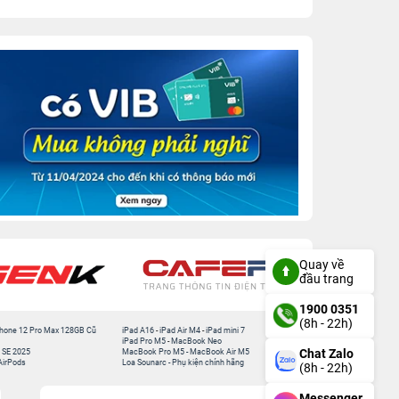
Quay về
đầu trang
1900 0351
(8h - 22h)
hone 12 Pro Max 128GB Cũ
iPad A16
-
iPad Air M4
-
iPad mini 7
iPad Pro M5
-
MacBook Neo
Chat Zalo
 SE 2025
MacBook Pro M5
-
MacBook Air M5
AirPods
Loa Sounarc
-
Phụ kiện chính hãng
(8h - 22h)
Messenger