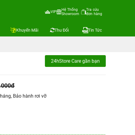
Hệ Thống
Tra cứu
VIP
Showroom
đơn hàng
Khuyến Mãi
Thu Đổi
Tin Tức
24hStore Care gần bạn
.000đ
háng, Bảo hành rơi vỡ