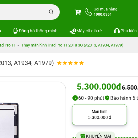
Gọi mua hàng
1900.0351
p
Đồng hồ thông minh
Máy cũ giá rẻ
Phụ kiện
ad Pro 11
Thay màn hình iPad Pro 11 2018 3G (A2013, A1934, A1979)
2013, A1934, A1979)
5.300.000đ
6.500
60 - 90 phút
Bảo hành 6 t
Màn hình
5.300.000 đ
KHUYẾN MÃI