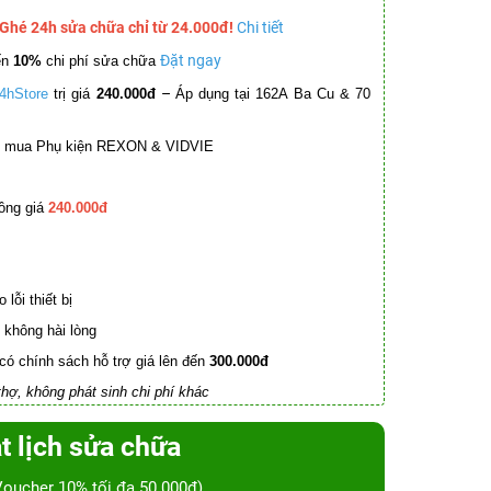
 Ghé 24h sửa chữa chỉ từ 24.000đ!
Chi tiết
Đặt ngay
ến
10%
chi phí sửa chữa
–
4hStore
trị giá
240.000đ
Áp dụng tại 162A Ba Cu & 70
mua Phụ kiện REXON & VIDVIE
ồng giá
240.000đ
lỗi thiết bị
không hài lòng
có chính sách hỗ trợ giá lên đến
300.000đ
hợ, không phát sinh chi phí khác
t lịch sửa chữa
Voucher 10% tối đa 50.000đ)