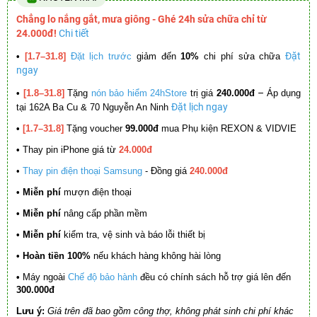
Chẳng lo nắng gắt, mưa giông - Ghé 24h sửa chữa chỉ từ
24.000đ!
Chi tiết
Đặt
•
[1.7–31.8]
Đặt lịch trước
giảm đến
10%
chi phí sửa chữa
ngay
–
•
[1.8–31.8]
Tặng
nón bảo hiểm 24hStore
trị giá
240.000đ
Áp dụng
Đặt lịch ngay
tại 162A Ba Cu & 70 Nguyễn An Ninh
•
[1.7–31.8]
Tặng voucher
99.000đ
mua Phụ kiện REXON & VIDVIE
•
Thay pin iPhone giá từ
24.000đ
•
Thay pin điện thoại Samsung
- Đồng giá
240.000đ
• Miễn phí
mượn điện thoại
• Miễn phí
nâng cấp phần mềm
•
Miễn phí
kiểm tra, vệ sinh và báo lỗi thiết bị
• Hoàn tiền 100%
nếu khách hàng không hài lòng
•
Máy ngoài
Chế độ bảo hành
đều có chính sách hỗ trợ giá lên đến
300.000đ
Lưu ý:
Giá trên đã bao gồm công thợ, không phát sinh chi phí khác