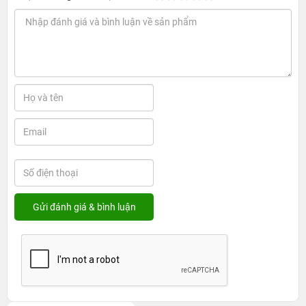
1. Giá cả và thời gian sửa chữa tại 24hStore
Hiện tại,
24hStore
đang cung cấp dịch vụ thay màn hình
iPad
Air 11 2024 với mức giá cạnh tranh và hợp lý. Để
biết thêm chi tiết về chi phí và các chương trình ưu đãi
hiện hành, quý khách vui lòng liên hệ qua
hotline
1900.0351
để được tư vấn và hỗ trợ kịp thời.
Thời gian thay màn hình thường dao động từ
30 - 45
phút
, tùy vào tình trạng thiết bị và lượng khách hàng tại
trung tâm.