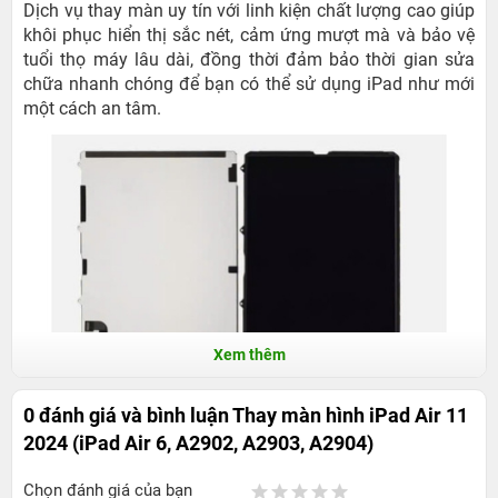
Dịch vụ thay màn uy tín với linh kiện chất lượng cao giúp
khôi phục hiển thị sắc nét, cảm ứng mượt mà và bảo vệ
tuổi thọ máy lâu dài, đồng thời đảm bảo thời gian sửa
chữa nhanh chóng để bạn có thể sử dụng iPad như mới
một cách an tâm.
Xem thêm
0 đánh giá và bình luận
Thay màn hình iPad Air 11
Địa chỉ thay màn hình iPad iPad Air 11
2024 (iPad Air 6, A2902, A2903, A2904)
2024 uy tín tại TP. HCM
Chọn đánh giá của bạn