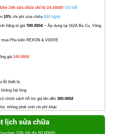
 Ghé 24h sửa chữa chỉ từ 24.000đ!
Chi tiết
Đặt ngay
ến
10%
chi phí sửa chữa
–
nh hãng trị giá
590.000đ
Áp dụng tại 162A Ba Cu, Vũng
mua Phụ kiện REXON & VIDVIE
ồng giá
240.000đ
lỗi thiết bị
không hài lòng
có chính sách hỗ trợ giá lên đến
300.000đ
hợ, không phát sinh chi phí khác
t lịch sửa chữa
Voucher 10% tối đa 50.000đ)