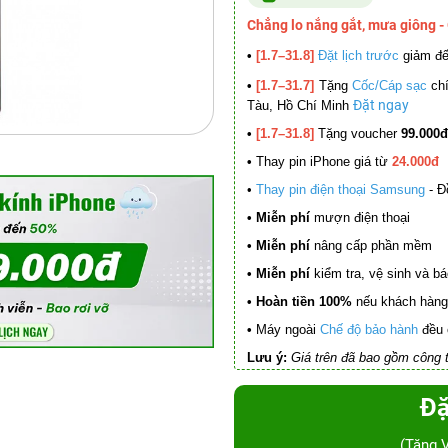
Chẳng lo nắng gắt, mưa giông -
•
[1.7–31.8]
Đặt lịch trước
giảm đ
•
[1.7–31.7]
Tặng
Cốc/Cáp sạc
chí
Đặt ngay
Tàu, Hồ Chí Minh
•
[1.7–31.8]
Tặng voucher
99.000đ
•
Thay pin iPhone giá từ
24.000đ
•
Thay pin điện thoại Samsung
- Đ
• Miễn phí
mượn điện thoại
• Miễn phí
nâng cấp phần mềm
•
Miễn phí
kiểm tra, vệ sinh và báo 
• Hoàn tiền 100%
nếu khách hàng 
•
Máy ngoài
Chế độ bảo hành
đều 
Lưu ý:
Giá trên đã bao gồm công t
Đặ
(Tặng 