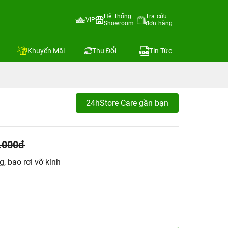
Hệ Thống
Tra cứu
VIP
Showroom
đơn hàng
Khuyến Mãi
Thu Đổi
Tin Tức
24hStore Care gần bạn
.000đ
, bao rơi vỡ kính