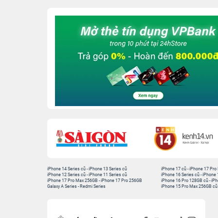
iPhone 14 Series cũ
-
iPhone 13 Series cũ
iPhone 17 cũ
-
iPhone 17 Pro
iPhone 12 Series cũ
-
iPhone 11 Series cũ
iPhone 16 Series cũ
-
iPhone 
iPhone 17 Pro Max 256GB
-
iPhone 17 Pro 256GB
iPhone 16 Pro 128GB cũ
-
iPh
Galaxy A Series
-
Redmi Series
iPhone 15 Pro Max 256GB cũ