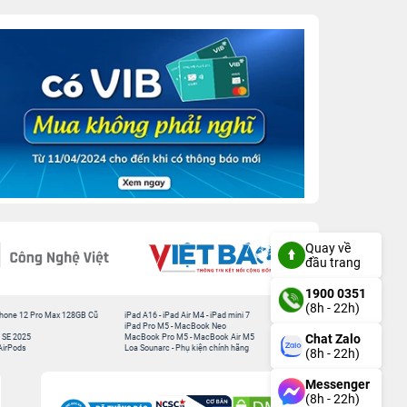
Quay về
đầu trang
1900 0351
(8h - 22h)
hone 12 Pro Max 128GB Cũ
iPad A16
-
iPad Air M4
-
iPad mini 7
iPad Pro M5
-
MacBook Neo
Chat Zalo
 SE 2025
MacBook Pro M5
-
MacBook Air M5
AirPods
Loa Sounarc
-
Phụ kiện chính hãng
(8h - 22h)
Messenger
(8h - 22h)