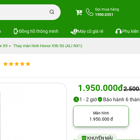
Gọi mua hàng
1900.0351
p
Đồng hồ thông minh
Máy cũ giá rẻ
Phụ kiện
r X9
Thay màn hình Honor X9b 5G (ALI NX1)
1.950.000đ
2.500
1 - 2 giờ
Bảo hành 6 tháng
Màn hình
1.950.000 đ
KHUYẾN MÃI