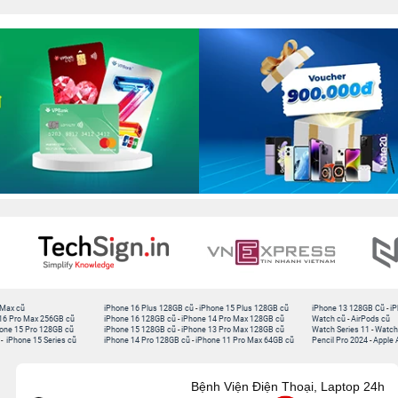
 Max cũ
iPhone 16 Plus 128GB cũ
-
iPhone 15 Plus 128GB cũ
iPhone 13 128GB Cũ
-
iP
16 Pro Max 256GB cũ
iPhone 16 128GB cũ
-
iPhone 14 Pro Max 128GB cũ
Watch cũ
-
AirPods cũ
one 15 Pro 128GB cũ
iPhone 15 128GB cũ
-
iPhone 13 Pro Max 128GB cũ
Watch Series 11
-
Watch
-
iPhone 15 Series cũ
iPhone 14 Pro 128GB cũ
-
iPhone 11 Pro Max 64GB cũ
Pencil Pro 2024
-
Apple 
Bệnh Viện Điện Thoại, Laptop 24h