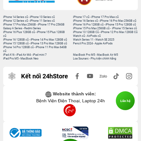
iPhone 14 Series cũ
-
iPhone 13 Series cũ
iPhone 17 cũ
-
iPhone 17 Pro Max cũ
iPhone 12 Series cũ
-
iPhone 11 Series cũ
iPhone 16 Series cũ
-
iPhone 16 Pro Max 256GB cũ
iPhone 17 Pro Max 256GB
-
iPhone 17 Pro 256GB
iPhone 16 Pro 128GB cũ
-
iPhone 15 Pro 128GB cũ
Galaxy A Series
-
Redmi Series
iPhone 15 Pro Max 256GB cũ
-
iPhone 15 Series cũ
iPhone 16 Plus 128GB cũ
-
iPhone 15 Plus 128GB
iPhone 13 128GB Cũ
-
iPhone 12 Pro Max 128GB Cũ
cũ
Watch cũ
-
AirPods cũ
iPhone 16 128GB cũ
-
iPhone 14 Pro Max 128GB cũ
Watch Series 11
-
Watch SE 2025
iPhone 15 128GB cũ
-
iPhone 13 Pro Max 128GB cũ
Pencil Pro 2024
-
Apple AirPods
iPhone 14 Pro 128GB cũ
-
iPhone 11 Pro Max 64GB
cũ
iPad A16
-
iPad Air M4
-
iPad mini 7
MacBook Pro M5
-
MacBook Air M5
iPad Pro M5
-
MacBook Neo
Loa Sounarc
-
Phụ kiện chính hãng
Kết nối 24hStore
Website thành viên:
Bệnh Viện Điện Thoại, Laptop 24h
Liên hệ