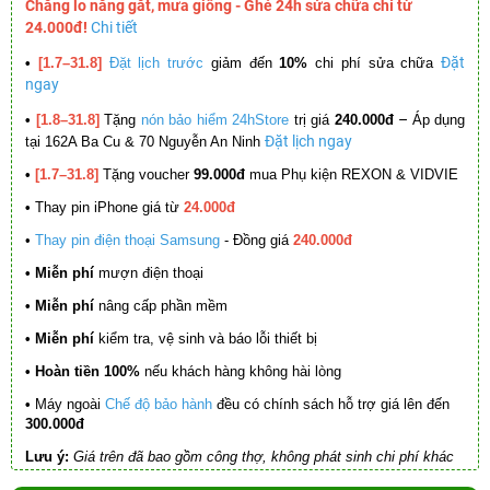
Chẳng lo nắng gắt, mưa giông - Ghé 24h sửa chữa chỉ từ
24.000đ!
Chi tiết
Đặt
•
[1.7–31.8]
Đặt lịch trước
giảm đến
10%
chi phí sửa chữa
ngay
–
•
[1.8–31.8]
Tặng
nón bảo hiểm 24hStore
trị giá
240.000đ
Áp dụng
Đặt lịch ngay
tại 162A Ba Cu & 70 Nguyễn An Ninh
•
[1.7–31.8]
Tặng voucher
99.000đ
mua Phụ kiện REXON & VIDVIE
•
Thay pin iPhone giá từ
24.000đ
•
Thay pin điện thoại Samsung
- Đồng giá
240.000đ
• Miễn phí
mượn điện thoại
• Miễn phí
nâng cấp phần mềm
•
Miễn phí
kiểm tra, vệ sinh và báo lỗi thiết bị
• Hoàn tiền 100%
nếu khách hàng không hài lòng
•
Máy ngoài
Chế độ bảo hành
đều có chính sách hỗ trợ giá lên đến
300.000đ
Lưu ý:
Giá trên đã bao gồm công thợ, không phát sinh chi phí khác