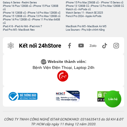
Galaxy A Series
-
Redmi Series
iPhone 15 Pro Max 256GB cũ
-
iPhone 15 Series cũ
iPhone 16 Plus 128GB cũ
-
iPhone 15 Plus 128GB
iPhone 13 128GB Cũ
-
iPhone 12 Pro Max 128GB Cũ
cũ
Watch cũ
-
AirPods cũ
iPhone 16 128GB cũ
-
iPhone 14 Pro Max 128GB cũ
Watch Series 11
-
Watch SE 2025
iPhone 15 128GB cũ
-
iPhone 13 Pro Max 128GB cũ
Pencil Pro 2024
-
Apple AirPods
iPhone 14 Pro 128GB cũ
-
iPhone 11 Pro Max 64GB
cũ
iPad A16
-
iPad Air M4
-
iPad mini 7
MacBook Pro M5
-
MacBook Air M5
iPad Pro M5
-
MacBook Neo
Loa Sounarc
-
Phụ kiện chính hãng
Kết nối 24hStore
Website thành viên:
Bệnh Viện Điện Thoại, Laptop 24h
Liên hệ
CÔNG TY TNHH CÔNG NGHỆ ISTAR GCNDKHKD: 0316635415 do Sở KH & ĐT
TP. HCM cấp ngày 11 tháng 12 năm 2020.