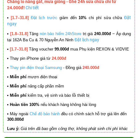
Chẳng lo nắng gắt, mưa giông - Ghé 24h sửa chữa chỉ từ
24.000đ!
Chi tiết
Đặt
•
[1.7–31.8]
Đặt lịch trước
giảm đến
10%
chi phí sửa chữa
ngay
–
•
[1.8–31.8]
Tặng
nón bảo hiểm 24hStore
trị giá
240.000đ
Áp dụng
Đặt lịch ngay
tại 162A Ba Cu & 70 Nguyễn An Ninh
•
[1.7–31.8]
Tặng voucher
99.000đ
mua Phụ kiện REXON & VIDVIE
•
Thay pin iPhone giá từ
24.000đ
•
Thay pin điện thoại Samsung
- Đồng giá
240.000đ
• Miễn phí
mượn điện thoại
• Miễn phí
nâng cấp phần mềm
•
Miễn phí
kiểm tra, vệ sinh và báo lỗi thiết bị
• Hoàn tiền 100%
nếu khách hàng không hài lòng
•
Máy ngoài
Chế độ bảo hành
đều có chính sách hỗ trợ giá lên đến
300.000đ
Lưu ý:
Giá trên đã bao gồm công thợ, không phát sinh chi phí khác