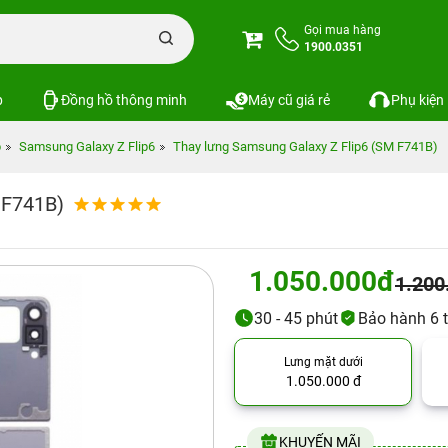
Gọi mua hàng
1900.0351
p
Đồng hồ thông minh
Máy cũ giá rẻ
Phụ kiện
p
Samsung Galaxy Z Flip6
Thay lưng Samsung Galaxy Z Flip6 (SM F741B)
 F741B)
1.050.000đ
1.200
30 - 45 phút
Bảo hành 6 t
Lưng mặt dưới
1.050.000 đ
KHUYẾN MÃI