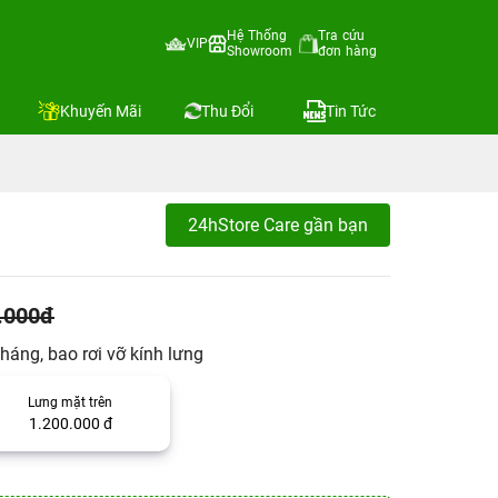
Hệ Thống
Tra cứu
VIP
Showroom
đơn hàng
Khuyến Mãi
Thu Đổi
Tin Tức
24hStore Care gần bạn
.000đ
háng, bao rơi vỡ kính lưng
Lưng mặt trên
1.200.000 đ