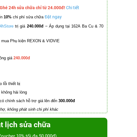
 Ghé 24h sửa chữa chỉ từ 24.000đ!
Chi tiết
Đặt ngay
ến
10%
chi phí sửa chữa
–
4hStore
trị giá
240.000đ
Áp dụng tại 162A Ba Cu & 70
mua Phụ kiện REXON & VIDVIE
ồng giá
240.000đ
lỗi thiết bị
không hài lòng
có chính sách hỗ trợ giá lên đến
300.000đ
hợ, không phát sinh chi phí khác
t lịch sửa chữa
Voucher 10% tối đa 50.000đ)