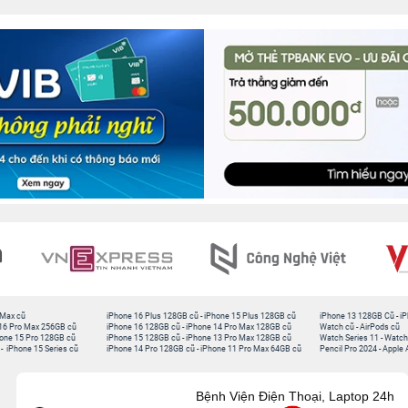
 Max cũ
iPhone 16 Plus 128GB cũ
-
iPhone 15 Plus 128GB cũ
iPhone 13 128GB Cũ
-
iP
16 Pro Max 256GB cũ
iPhone 16 128GB cũ
-
iPhone 14 Pro Max 128GB cũ
Watch cũ
-
AirPods cũ
one 15 Pro 128GB cũ
iPhone 15 128GB cũ
-
iPhone 13 Pro Max 128GB cũ
Watch Series 11
-
Watch
-
iPhone 15 Series cũ
iPhone 14 Pro 128GB cũ
-
iPhone 11 Pro Max 64GB cũ
Pencil Pro 2024
-
Apple 
Bệnh Viện Điện Thoại, Laptop 24h