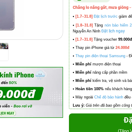
Chẳng lo nắng gắt, mưa giông -
•
[1.7–31.8]
Đặt lịch trước
giảm đ
•
[1.8–31.8]
Tặng
nón bảo hiểm 2
Đặt lịch ngay
Nguyễn An Ninh
•
[1.7–31.8]
Tặng voucher
99.000đ
•
Thay pin iPhone giá từ
24.000đ
•
Thay pin điện thoại Samsung
- Đ
• Miễn phí
mượn điện thoại
• Miễn phí
nâng cấp phần mềm
•
Miễn phí
kiểm tra, vệ sinh và báo 
• Hoàn tiền 100%
nếu khách hàng 
•
Máy ngoài
Chế độ bảo hành
đều 
Lưu ý:
Giá trên đã bao gồm công t
Đặ
(Tặng 