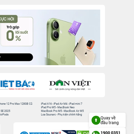
hone 12 Pro Max 128GB Cũ
iPad A16
-
iPad Air M4
-
iPad mini 7
iPad Pro M5
-
MacBook Neo
 SE 2025
MacBook Pro M5
-
MacBook Air M5
AirPods
Loa Sounarc
-
Phụ kiện chính hãng
Quay về
đầu trang
1900 0351