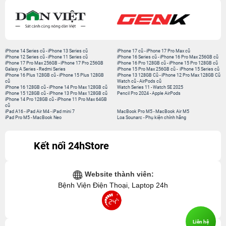
iPhone 14 Series cũ
-
iPhone 13 Series cũ
iPhone 17 cũ
-
iPhone 17 Pro Max cũ
iPhone 12 Series cũ
-
iPhone 11 Series cũ
iPhone 16 Series cũ
-
iPhone 16 Pro Max 256GB cũ
iPhone 17 Pro Max 256GB
-
iPhone 17 Pro 256GB
iPhone 16 Pro 128GB cũ
-
iPhone 15 Pro 128GB cũ
Galaxy A Series
-
Redmi Series
iPhone 15 Pro Max 256GB cũ
-
iPhone 15 Series cũ
iPhone 16 Plus 128GB cũ
-
iPhone 15 Plus 128GB
iPhone 13 128GB Cũ
-
iPhone 12 Pro Max 128GB Cũ
cũ
Watch cũ
-
AirPods cũ
iPhone 16 128GB cũ
-
iPhone 14 Pro Max 128GB cũ
Watch Series 11
-
Watch SE 2025
iPhone 15 128GB cũ
-
iPhone 13 Pro Max 128GB cũ
Pencil Pro 2024
-
Apple AirPods
iPhone 14 Pro 128GB cũ
-
iPhone 11 Pro Max 64GB
cũ
iPad A16
-
iPad Air M4
-
iPad mini 7
MacBook Pro M5
-
MacBook Air M5
iPad Pro M5
-
MacBook Neo
Loa Sounarc
-
Phụ kiện chính hãng
Kết nối 24hStore
Website thành viên:
Bệnh Viện Điện Thoại, Laptop 24h
Liên hệ