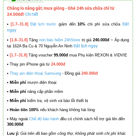
Chẳng lo nắng gắt, mưa giông - Ghé 24h sửa chữa chỉ từ
24.000đ!
Chi tiết
Đặt
•
[1.7–31.8]
Đặt lịch trước
giảm đến
10%
chi phí sửa chữa
ngay
–
•
[1.8–31.8]
Tặng
nón bảo hiểm 24hStore
trị giá
240.000đ
Áp dụng
Đặt lịch ngay
tại 162A Ba Cu & 70 Nguyễn An Ninh
•
[1.7–31.8]
Tặng voucher
99.000đ
mua Phụ kiện REXON & VIDVIE
•
Thay pin iPhone giá từ
24.000đ
•
Thay pin điện thoại Samsung
- Đồng giá
240.000đ
• Miễn phí
mượn điện thoại
• Miễn phí
nâng cấp phần mềm
•
Miễn phí
kiểm tra, vệ sinh và báo lỗi thiết bị
• Hoàn tiền 100%
nếu khách hàng không hài lòng
•
Máy ngoài
Chế độ bảo hành
đều có chính sách hỗ trợ giá lên đến
300.000đ
Lưu ý:
Giá trên đã bao gồm công thợ, không phát sinh chi phí khác