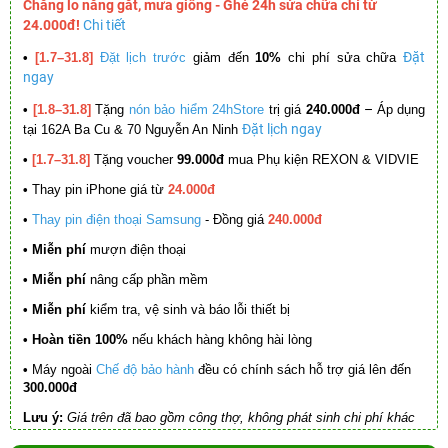
Chẳng lo nắng gắt, mưa giông - Ghé 24h sửa chữa chỉ từ
24.000đ!
Chi tiết
Đặt
•
[1.7–31.8]
Đặt lịch trước
giảm đến
10%
chi phí sửa chữa
ngay
–
•
[1.8–31.8]
Tặng
nón bảo hiểm 24hStore
trị giá
240.000đ
Áp dụng
Đặt lịch ngay
tại 162A Ba Cu & 70 Nguyễn An Ninh
•
[1.7–31.8]
Tặng voucher
99.000đ
mua Phụ kiện REXON & VIDVIE
•
Thay pin iPhone giá từ
24.000đ
•
Thay pin điện thoại Samsung
- Đồng giá
240.000đ
• Miễn phí
mượn điện thoại
• Miễn phí
nâng cấp phần mềm
•
Miễn phí
kiểm tra, vệ sinh và báo lỗi thiết bị
• Hoàn tiền 100%
nếu khách hàng không hài lòng
•
Máy ngoài
Chế độ bảo hành
đều có chính sách hỗ trợ giá lên đến
300.000đ
Lưu ý:
Giá trên đã bao gồm công thợ, không phát sinh chi phí khác