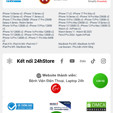
iPhone 14 Series cũ
-
iPhone 13 Series cũ
iPhone 17 cũ
-
iPhone 17 Pro Max cũ
iPhone 12 Series cũ
-
iPhone 11 Series cũ
iPhone 16 Series cũ
-
iPhone 16 Pro Max 256GB cũ
iPhone 17 Pro Max 256GB
-
iPhone 17 Pro 256GB
iPhone 16 Pro 128GB cũ
-
iPhone 15 Pro 128GB cũ
Galaxy A Series
-
Redmi Series
iPhone 15 Pro Max 256GB cũ
-
iPhone 15 Series cũ
iPhone 16 Plus 128GB cũ
-
iPhone 15 Plus 128GB
iPhone 13 128GB Cũ
-
iPhone 12 Pro Max 128GB Cũ
cũ
Watch cũ
-
AirPods cũ
iPhone 16 128GB cũ
-
iPhone 14 Pro Max 128GB cũ
Watch Series 11
-
Watch SE 2025
iPhone 15 128GB cũ
-
iPhone 13 Pro Max 128GB cũ
Pencil Pro 2024
-
Apple AirPods
iPhone 14 Pro 128GB cũ
-
iPhone 11 Pro Max 64GB
cũ
iPad A16
-
iPad Air M4
-
iPad mini 7
MacBook Pro M5
-
MacBook Air M5
iPad Pro M5
-
MacBook Neo
Loa Sounarc
-
Phụ kiện chính hãng
Kết nối 24hStore
Website thành viên:
Bệnh Viện Điện Thoại, Laptop 24h
Liên hệ