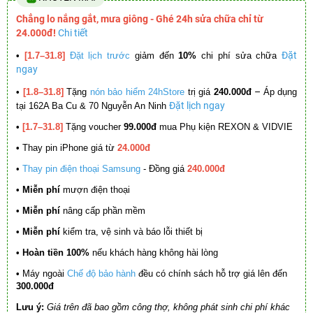
Chẳng lo nắng gắt, mưa giông - Ghé 24h sửa chữa chỉ từ
24.000đ!
Chi tiết
Đặt
•
[1.7–31.8]
Đặt lịch trước
giảm đến
10%
chi phí sửa chữa
ngay
–
•
[1.8–31.8]
Tặng
nón bảo hiểm 24hStore
trị giá
240.000đ
Áp dụng
Đặt lịch ngay
tại 162A Ba Cu & 70 Nguyễn An Ninh
•
[1.7–31.8]
Tặng voucher
99.000đ
mua Phụ kiện REXON & VIDVIE
•
Thay pin iPhone giá từ
24.000đ
•
Thay pin điện thoại Samsung
- Đồng giá
240.000đ
• Miễn phí
mượn điện thoại
• Miễn phí
nâng cấp phần mềm
•
Miễn phí
kiểm tra, vệ sinh và báo lỗi thiết bị
• Hoàn tiền 100%
nếu khách hàng không hài lòng
•
Máy ngoài
Chế độ bảo hành
đều có chính sách hỗ trợ giá lên đến
300.000đ
Lưu ý:
Giá trên đã bao gồm công thợ, không phát sinh chi phí khác