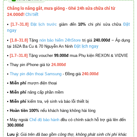
Chẳng lo nắng gắt, mưa giông - Ghé 24h sửa chữa chỉ từ
24.000đ!
Chi tiết
Đặt
•
[1.7–31.8]
Đặt lịch trước
giảm đến
10%
chi phí sửa chữa
ngay
–
•
[1.8–31.8]
Tặng
nón bảo hiểm 24hStore
trị giá
240.000đ
Áp dụng
Đặt lịch ngay
tại 162A Ba Cu & 70 Nguyễn An Ninh
•
[1.7–31.8]
Tặng voucher
99.000đ
mua Phụ kiện REXON & VIDVIE
•
Thay pin iPhone giá từ
24.000đ
•
Thay pin điện thoại Samsung
- Đồng giá
240.000đ
• Miễn phí
mượn điện thoại
• Miễn phí
nâng cấp phần mềm
•
Miễn phí
kiểm tra, vệ sinh và báo lỗi thiết bị
• Hoàn tiền 100%
nếu khách hàng không hài lòng
•
Máy ngoài
Chế độ bảo hành
đều có chính sách hỗ trợ giá lên đến
300.000đ
Lưu ý:
Giá trên đã bao gồm công thợ, không phát sinh chi phí khác