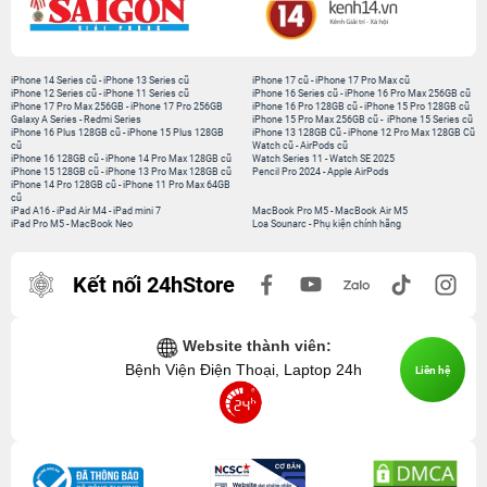
iPhone 14 Series cũ
-
iPhone 13 Series cũ
iPhone 17 cũ
-
iPhone 17 Pro Max cũ
iPhone 12 Series cũ
-
iPhone 11 Series cũ
iPhone 16 Series cũ
-
iPhone 16 Pro Max 256GB cũ
iPhone 17 Pro Max 256GB
-
iPhone 17 Pro 256GB
iPhone 16 Pro 128GB cũ
-
iPhone 15 Pro 128GB cũ
Galaxy A Series
-
Redmi Series
iPhone 15 Pro Max 256GB cũ
-
iPhone 15 Series cũ
iPhone 16 Plus 128GB cũ
-
iPhone 15 Plus 128GB
iPhone 13 128GB Cũ
-
iPhone 12 Pro Max 128GB Cũ
cũ
Watch cũ
-
AirPods cũ
iPhone 16 128GB cũ
-
iPhone 14 Pro Max 128GB cũ
Watch Series 11
-
Watch SE 2025
iPhone 15 128GB cũ
-
iPhone 13 Pro Max 128GB cũ
Pencil Pro 2024
-
Apple AirPods
iPhone 14 Pro 128GB cũ
-
iPhone 11 Pro Max 64GB
cũ
iPad A16
-
iPad Air M4
-
iPad mini 7
MacBook Pro M5
-
MacBook Air M5
iPad Pro M5
-
MacBook Neo
Loa Sounarc
-
Phụ kiện chính hãng
Kết nối 24hStore
Website thành viên:
Bệnh Viện Điện Thoại, Laptop 24h
Liên hệ