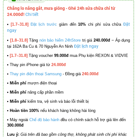
Chẳng lo nắng gắt, mưa giông - Ghé 24h sửa chữa chỉ từ
24.000đ!
Chi tiết
Đặt
•
[1.7–31.8]
Đặt lịch trước
giảm đến
10%
chi phí sửa chữa
ngay
–
•
[1.8–31.8]
Tặng
nón bảo hiểm 24hStore
trị giá
240.000đ
Áp dụng
Đặt lịch ngay
tại 162A Ba Cu & 70 Nguyễn An Ninh
•
[1.7–31.8]
Tặng voucher
99.000đ
mua Phụ kiện REXON & VIDVIE
•
Thay pin iPhone giá từ
24.000đ
•
Thay pin điện thoại Samsung
- Đồng giá
240.000đ
• Miễn phí
mượn điện thoại
• Miễn phí
nâng cấp phần mềm
•
Miễn phí
kiểm tra, vệ sinh và báo lỗi thiết bị
• Hoàn tiền 100%
nếu khách hàng không hài lòng
•
Máy ngoài
Chế độ bảo hành
đều có chính sách hỗ trợ giá lên đến
300.000đ
Lưu ý:
Giá trên đã bao gồm công thợ, không phát sinh chi phí khác