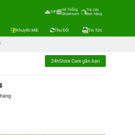
Hệ Thống
Tra cứu
VIP
Showroom
đơn hàng
Khuyến Mãi
Thu Đổi
Tin Tức
F
24hStore Care gần bạn
đ
tháng