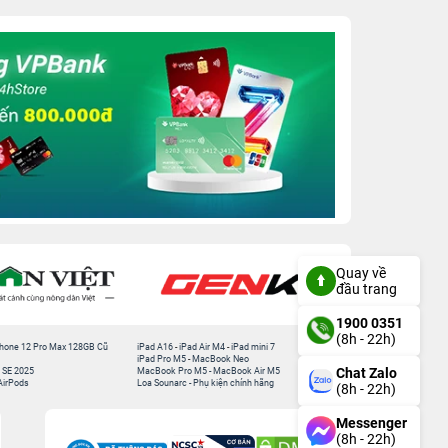
Quay về
đầu trang
1900 0351
(8h - 22h)
hone 12 Pro Max 128GB Cũ
iPad A16
-
iPad Air M4
-
iPad mini 7
iPad Pro M5
-
MacBook Neo
Chat Zalo
 SE 2025
MacBook Pro M5
-
MacBook Air M5
AirPods
Loa Sounarc
-
Phụ kiện chính hãng
(8h - 22h)
Messenger
(8h - 22h)