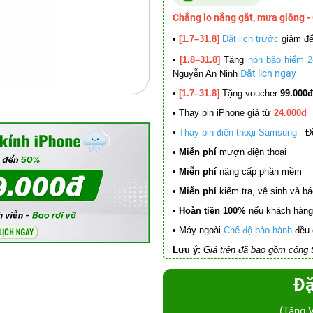
Chẳng lo nắng gắt, mưa giông -
•
[1.7–31.8]
Đặt lịch trước
giảm đ
•
[1.8–31.8]
Tặng
nón bảo hiểm 2
Đặt lịch ngay
Nguyễn An Ninh
•
[1.7–31.8]
Tặng voucher
99.000đ
•
Thay pin iPhone giá từ
24.000đ
•
Thay pin điện thoại Samsung
- Đ
• Miễn phí
mượn điện thoại
• Miễn phí
nâng cấp phần mềm
•
Miễn phí
kiểm tra, vệ sinh và báo 
• Hoàn tiền 100%
nếu khách hàng 
•
Máy ngoài
Chế độ bảo hành
đều 
Lưu ý:
Giá trên đã bao gồm công t
Đặ
(Tặng 