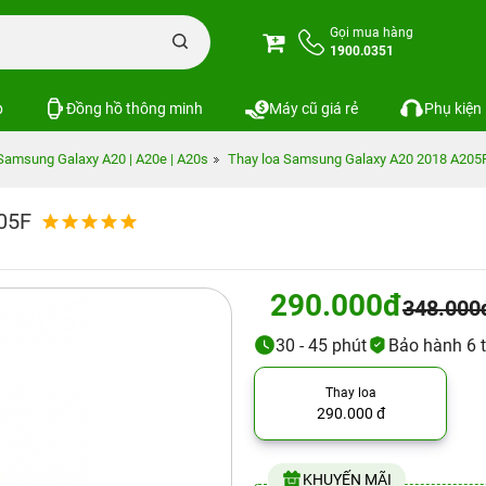
Gọi mua hàng
1900.0351
p
Đồng hồ thông minh
Máy cũ giá rẻ
Phụ kiện
Samsung Galaxy A20 | A20e | A20s
Thay loa Samsung Galaxy A20 2018 A205
05F
290.000đ
348.000
30 - 45 phút
Bảo hành 6 
Thay loa
290.000 đ
KHUYẾN MÃI