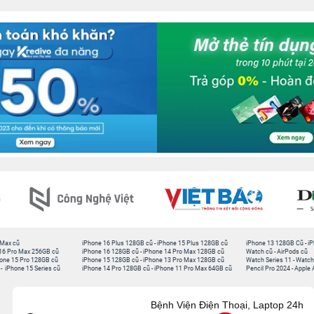
 Max cũ
iPhone 16 Plus 128GB cũ
-
iPhone 15 Plus 128GB cũ
iPhone 13 128GB Cũ
-
iP
16 Pro Max 256GB cũ
iPhone 16 128GB cũ
-
iPhone 14 Pro Max 128GB cũ
Watch cũ
-
AirPods cũ
one 15 Pro 128GB cũ
iPhone 15 128GB cũ
-
iPhone 13 Pro Max 128GB cũ
Watch Series 11
-
Watch
-
iPhone 15 Series cũ
iPhone 14 Pro 128GB cũ
-
iPhone 11 Pro Max 64GB cũ
Pencil Pro 2024
-
Apple 
Bệnh Viện Điện Thoại, Laptop 24h