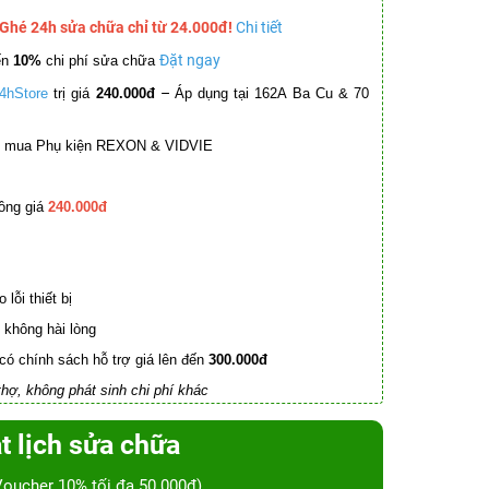
 Ghé 24h sửa chữa chỉ từ 24.000đ!
Chi tiết
Đặt ngay
ến
10%
chi phí sửa chữa
–
4hStore
trị giá
240.000đ
Áp dụng tại 162A Ba Cu & 70
mua Phụ kiện REXON & VIDVIE
ồng giá
240.000đ
lỗi thiết bị
không hài lòng
có chính sách hỗ trợ giá lên đến
300.000đ
hợ, không phát sinh chi phí khác
t lịch sửa chữa
Voucher 10% tối đa 50.000đ)