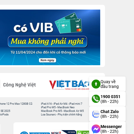
Quay về
đầu trang
1900 0351
(8h - 22h)
hone 12 Pro Max 128GB Cũ
iPad A16
-
iPad Air M4
-
iPad mini 7
iPad Pro M5
-
MacBook Neo
Chat Zalo
 SE 2025
MacBook Pro M5
-
MacBook Air M5
AirPods
Loa Sounarc
-
Phụ kiện chính hãng
(8h - 22h)
Messenger
(8h - 22h)