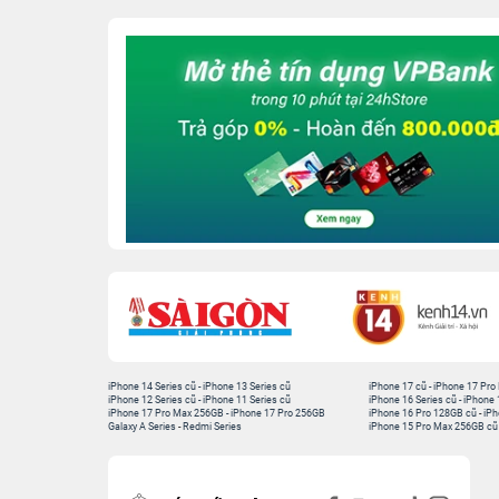
iPhone 14 Series cũ
-
iPhone 13 Series cũ
iPhone 17 cũ
-
iPhone 17 Pro
iPhone 12 Series cũ
-
iPhone 11 Series cũ
iPhone 16 Series cũ
-
iPhone 
iPhone 17 Pro Max 256GB
-
iPhone 17 Pro 256GB
iPhone 16 Pro 128GB cũ
-
iPh
Galaxy A Series
-
Redmi Series
iPhone 15 Pro Max 256GB cũ