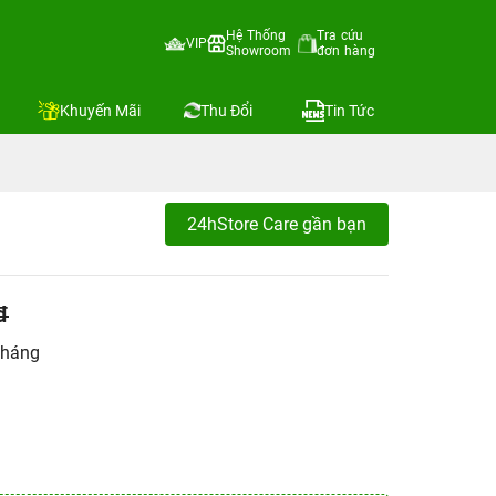
Hệ Thống
Tra cứu
VIP
Showroom
đơn hàng
Khuyến Mãi
Thu Đổi
Tin Tức
24hStore Care gần bạn
đ
tháng