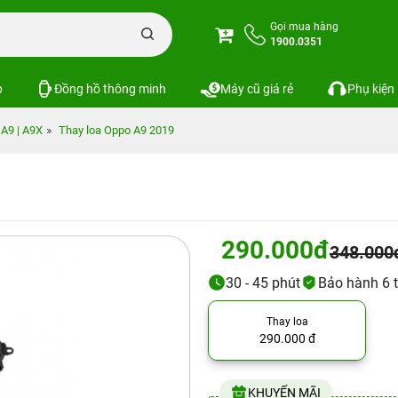
Gọi mua hàng
1900.0351
p
Đồng hồ thông minh
Máy cũ giá rẻ
Phụ kiện
A9 | A9X
Thay loa Oppo A9 2019
290.000đ
348.000
30 - 45 phút
Bảo hành 6 
Thay loa
290.000 đ
KHUYẾN MÃI