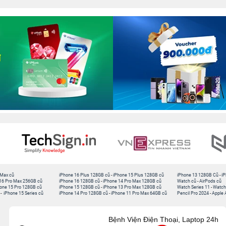
 Max cũ
iPhone 16 Plus 128GB cũ
-
iPhone 15 Plus 128GB cũ
iPhone 13 128GB Cũ
-
iP
16 Pro Max 256GB cũ
iPhone 16 128GB cũ
-
iPhone 14 Pro Max 128GB cũ
Watch cũ
-
AirPods cũ
one 15 Pro 128GB cũ
iPhone 15 128GB cũ
-
iPhone 13 Pro Max 128GB cũ
Watch Series 11
-
Watch
-
iPhone 15 Series cũ
iPhone 14 Pro 128GB cũ
-
iPhone 11 Pro Max 64GB cũ
Pencil Pro 2024
-
Apple 
Bệnh Viện Điện Thoại, Laptop 24h