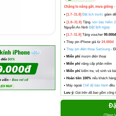
Chẳng lo nắng gắt, mưa giông -
•
[1.7–31.8]
Đặt lịch trước
giảm đ
•
[1.8–31.8]
Tặng
nón bảo hiểm 2
Đặt lịch ngay
Nguyễn An Ninh
•
[1.7–31.8]
Tặng voucher
99.000đ
•
Thay pin iPhone giá từ
24.000đ
•
Thay pin điện thoại Samsung
- Đ
• Miễn phí
mượn điện thoại
• Miễn phí
nâng cấp phần mềm
•
Miễn phí
kiểm tra, vệ sinh và báo 
• Hoàn tiền 100%
nếu khách hàng 
•
Máy ngoài
Chế độ bảo hành
đều 
Lưu ý:
Giá trên đã bao gồm công t
Đặ
(Tặng 