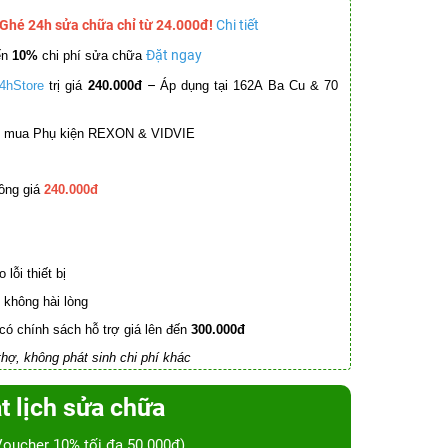
 Ghé 24h sửa chữa chỉ từ 24.000đ!
Chi tiết
Đặt ngay
ến
10%
chi phí sửa chữa
–
4hStore
trị giá
240.000đ
Áp dụng tại 162A Ba Cu & 70
mua Phụ kiện REXON & VIDVIE
ồng giá
240.000đ
lỗi thiết bị
không hài lòng
có chính sách hỗ trợ giá lên đến
300.000đ
hợ, không phát sinh chi phí khác
t lịch sửa chữa
Voucher 10% tối đa 50.000đ)