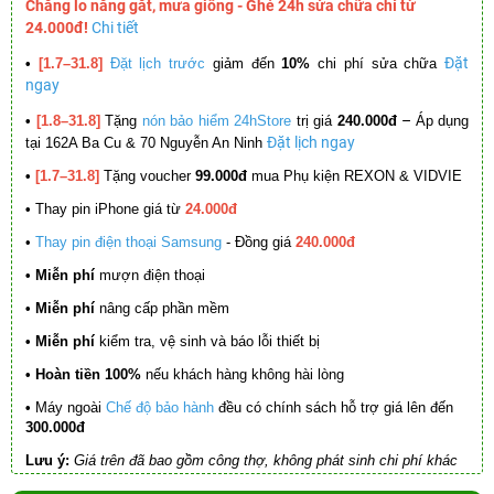
Chẳng lo nắng gắt, mưa giông - Ghé 24h sửa chữa chỉ từ
24.000đ!
Chi tiết
Đặt
•
[1.7–31.8]
Đặt lịch trước
giảm đến
10%
chi phí sửa chữa
ngay
–
•
[1.8–31.8]
Tặng
nón bảo hiểm 24hStore
trị giá
240.000đ
Áp dụng
Đặt lịch ngay
tại 162A Ba Cu & 70 Nguyễn An Ninh
•
[1.7–31.8]
Tặng voucher
99.000đ
mua Phụ kiện REXON & VIDVIE
•
Thay pin iPhone giá từ
24.000đ
•
Thay pin điện thoại Samsung
- Đồng giá
240.000đ
• Miễn phí
mượn điện thoại
• Miễn phí
nâng cấp phần mềm
•
Miễn phí
kiểm tra, vệ sinh và báo lỗi thiết bị
• Hoàn tiền 100%
nếu khách hàng không hài lòng
•
Máy ngoài
Chế độ bảo hành
đều có chính sách hỗ trợ giá lên đến
300.000đ
Lưu ý:
Giá trên đã bao gồm công thợ, không phát sinh chi phí khác