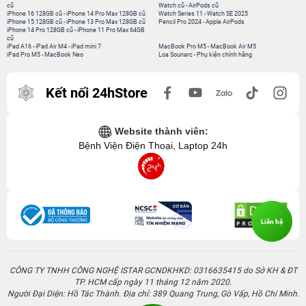
cũ
Watch cũ
-
AirPods cũ
iPhone 16 128GB cũ
-
iPhone 14 Pro Max 128GB cũ
Watch Series 11
-
Watch SE 2025
iPhone 15 128GB cũ
-
iPhone 13 Pro Max 128GB cũ
Pencil Pro 2024
-
Apple AirPods
iPhone 14 Pro 128GB cũ
-
iPhone 11 Pro Max 64GB
cũ
iPad A16
-
iPad Air M4
-
iPad mini 7
MacBook Pro M5
-
MacBook Air M5
iPad Pro M5
-
MacBook Neo
Loa Sounarc
-
Phụ kiện chính hãng
Kết nối 24hStore
Website thành viên:
Bệnh Viện Điện Thoại, Laptop 24h
Liên hệ
CÔNG TY TNHH CÔNG NGHỆ ISTAR GCNDKHKD: 0316635415 do Sở KH & ĐT
TP. HCM cấp ngày 11 tháng 12 năm 2020.
Người Đại Diện: Hồ Tác Thành. Địa chỉ: 389 Quang Trung, Gò Vấp, Hồ Chí Minh.