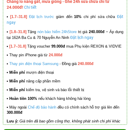
Chẳng lo nắng gắt, mưa giông - Ghé 24h sửa chữa chỉ từ
24.000đ!
Chi tiết
Đặt
•
[1.7–31.8]
Đặt lịch trước
giảm đến
10%
chi phí sửa chữa
ngay
–
•
[1.8–31.8]
Tặng
nón bảo hiểm 24hStore
trị giá
240.000đ
Áp dụng
Đặt lịch ngay
tại 162A Ba Cu & 70 Nguyễn An Ninh
•
[1.7–31.8]
Tặng voucher
99.000đ
mua Phụ kiện REXON & VIDVIE
•
Thay pin iPhone giá từ
24.000đ
•
Thay pin điện thoại Samsung
- Đồng giá
240.000đ
• Miễn phí
mượn điện thoại
• Miễn phí
nâng cấp phần mềm
•
Miễn phí
kiểm tra, vệ sinh và báo lỗi thiết bị
• Hoàn tiền 100%
nếu khách hàng không hài lòng
•
Máy ngoài
Chế độ bảo hành
đều có chính sách hỗ trợ giá lên đến
300.000đ
Lưu ý:
Giá trên đã bao gồm công thợ, không phát sinh chi phí khác