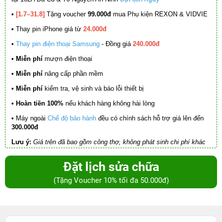
•
[1.7–31.8]
Tặng voucher
99.000đ
mua Phụ kiện REXON & VIDVIE
•
Thay pin iPhone giá từ
24.000đ
•
Thay pin điện thoại Samsung
- Đồng giá
240.000đ
• Miễn phí
mượn điện thoại
• Miễn phí
nâng cấp phần mềm
•
Miễn phí
kiểm tra, vệ sinh và báo lỗi thiết bị
• Hoàn tiền 100%
nếu khách hàng không hài lòng
•
Máy ngoài
Chế độ bảo hành
đều có chính sách hỗ trợ giá lên đến
300.000đ
Lưu ý:
Giá trên đã bao gồm công thợ, không phát sinh chi phí khác
Đặt lịch sửa chữa
(Tặng Voucher 10% tối đa 50.000đ)