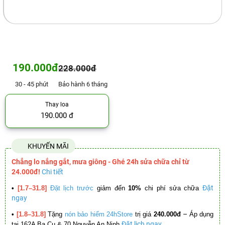
190.000đ
228.000đ
30 - 45 phút
Bảo hành 6 tháng
Thay loa
190.000 đ
KHUYẾN MÃI
Chẳng lo nắng gắt, mưa giông - Ghé 24h sửa chữa chỉ từ
24.000đ!
Chi tiết
Đặt
•
[1.7–31.8]
Đặt lịch trước
giảm đến
10%
chi phí sửa chữa
ngay
–
•
[1.8–31.8]
Tặng
nón bảo hiểm 24hStore
trị giá
240.000đ
Áp dụng
Đặt lịch ngay
tại 162A Ba Cu & 70 Nguyễn An Ninh