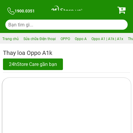
1900.0351
Trang chủ
Sửa chữa Điện thoại
OPPO
Oppo A
Oppo A1 | A1k | A1x
Th
Thay loa Oppo A1k
24hStore Care gần bạn