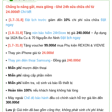
Chẳng lo nắng gắt, mưa giông - Ghé 24h sửa chữa chỉ từ
24.000đ!
Chi tiết
Đặt
•
[1.7–31.8]
Đặt lịch trước
giảm đến
10%
chi phí sửa chữa
ngay
–
•
[1.8–31.8]
Tặng
nón bảo hiểm 24hStore
trị giá
240.000đ
Áp dụng
Đặt lịch ngay
tại 162A Ba Cu & 70 Nguyễn An Ninh
•
[1.7–31.8]
Tặng voucher
99.000đ
mua Phụ kiện REXON & VIDVIE
•
Thay pin iPhone giá từ
24.000đ
•
Thay pin điện thoại Samsung
- Đồng giá
240.000đ
• Miễn phí
mượn điện thoại
• Miễn phí
nâng cấp phần mềm
•
Miễn phí
kiểm tra, vệ sinh và báo lỗi thiết bị
• Hoàn tiền 100%
nếu khách hàng không hài lòng
•
Máy ngoài
Chế độ bảo hành
đều có chính sách hỗ trợ giá lên đến
300.000đ
Lưu ý:
Giá trên đã bao gồm công thợ, không phát sinh chi phí khác