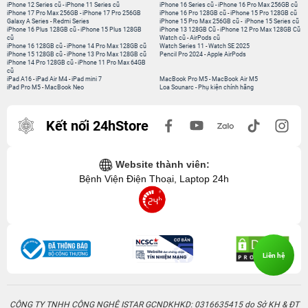
iPhone 12 Series cũ
-
iPhone 11 Series cũ
iPhone 16 Series cũ
-
iPhone 16 Pro Max 256GB cũ
iPhone 17 Pro Max 256GB
-
iPhone 17 Pro 256GB
iPhone 16 Pro 128GB cũ
-
iPhone 15 Pro 128GB cũ
Galaxy A Series
-
Redmi Series
iPhone 15 Pro Max 256GB cũ
-
iPhone 15 Series cũ
iPhone 16 Plus 128GB cũ
-
iPhone 15 Plus 128GB
iPhone 13 128GB Cũ
-
iPhone 12 Pro Max 128GB Cũ
cũ
Watch cũ
-
AirPods cũ
iPhone 16 128GB cũ
-
iPhone 14 Pro Max 128GB cũ
Watch Series 11
-
Watch SE 2025
iPhone 15 128GB cũ
-
iPhone 13 Pro Max 128GB cũ
Pencil Pro 2024
-
Apple AirPods
iPhone 14 Pro 128GB cũ
-
iPhone 11 Pro Max 64GB
cũ
iPad A16
-
iPad Air M4
-
iPad mini 7
MacBook Pro M5
-
MacBook Air M5
iPad Pro M5
-
MacBook Neo
Loa Sounarc
-
Phụ kiện chính hãng
Kết nối 24hStore
Website thành viên:
Bệnh Viện Điện Thoại, Laptop 24h
Liên hệ
CÔNG TY TNHH CÔNG NGHỆ ISTAR GCNDKHKD: 0316635415 do Sở KH & ĐT