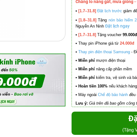
Chẳng lo nắng gắt, mưa giông -
•
[1.7–31.8]
Đặt lịch trước
giảm đ
•
[1.8–31.8]
Tặng
nón bảo hiểm 2
Đặt lịch ngay
Nguyễn An Ninh
•
[1.7–31.8]
Tặng voucher
99.000đ
•
Thay pin iPhone giá từ
24.000đ
•
Thay pin điện thoại Samsung
- Đ
• Miễn phí
mượn điện thoại
• Miễn phí
nâng cấp phần mềm
•
Miễn phí
kiểm tra, vệ sinh và báo 
• Hoàn tiền 100%
nếu khách hàng 
•
Máy ngoài
Chế độ bảo hành
đều 
Lưu ý:
Giá trên đã bao gồm công t
Đặ
(Tặng 