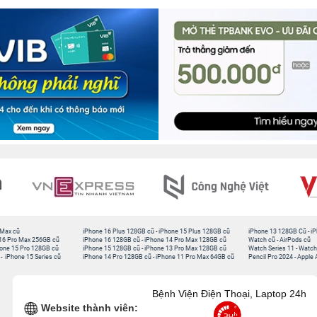
 Max cũ
iPhone 16 Plus 128GB cũ
-
iPhone 15 Plus 128GB cũ
iPhone 13 128GB Cũ
-
iP
16 Pro Max 256GB cũ
iPhone 16 128GB cũ
-
iPhone 14 Pro Max 128GB cũ
Watch cũ
-
AirPods cũ
one 15 Pro 128GB cũ
iPhone 15 128GB cũ
-
iPhone 13 Pro Max 128GB cũ
Watch Series 11
-
Watch
-
iPhone 15 Series cũ
iPhone 14 Pro 128GB cũ
-
iPhone 11 Pro Max 64GB cũ
Pencil Pro 2024
-
Apple 
Bệnh Viện Điện Thoại, Laptop 24h
Website thành viên: