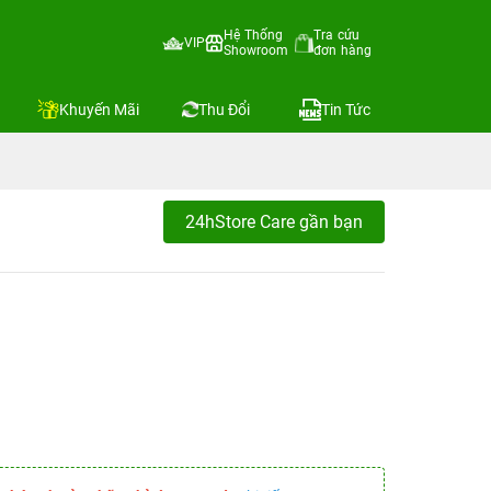
Hệ Thống
Tra cứu
VIP
Showroom
đơn hàng
Khuyến Mãi
Thu Đổi
Tin Tức
24hStore Care gần bạn