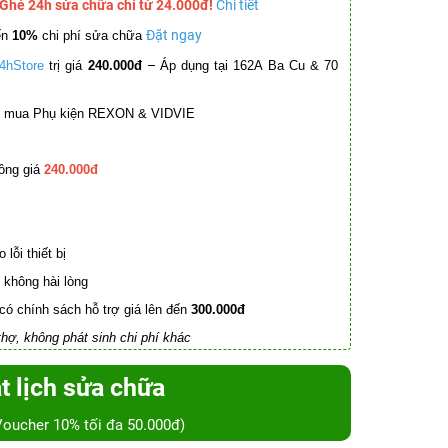
 Ghé 24h sửa chữa chỉ từ 24.000đ!
Chi tiết
Đặt ngay
ến
10%
chi phí sửa chữa
–
4hStore
trị giá
240.000đ
Áp dụng tại 162A Ba Cu & 70
mua Phụ kiện REXON & VIDVIE
ồng giá
240.000đ
lỗi thiết bị
không hài lòng
có chính sách hỗ trợ giá lên đến
300.000đ
hợ, không phát sinh chi phí khác
t lịch sửa chữa
Voucher 10% tối đa 50.000đ)