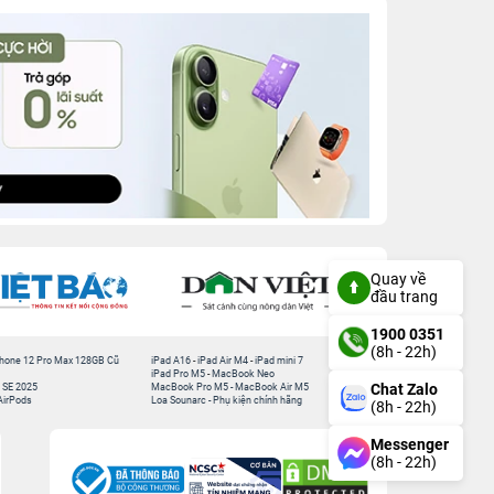
Quay về
đầu trang
1900 0351
(8h - 22h)
hone 12 Pro Max 128GB Cũ
iPad A16
-
iPad Air M4
-
iPad mini 7
iPad Pro M5
-
MacBook Neo
Chat Zalo
 SE 2025
MacBook Pro M5
-
MacBook Air M5
AirPods
Loa Sounarc
-
Phụ kiện chính hãng
(8h - 22h)
Messenger
(8h - 22h)