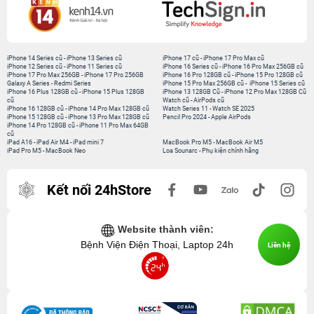
iPhone 14 Series cũ
-
iPhone 13 Series cũ
iPhone 17 cũ
-
iPhone 17 Pro Max cũ
iPhone 12 Series cũ
-
iPhone 11 Series cũ
iPhone 16 Series cũ
-
iPhone 16 Pro Max 256GB cũ
iPhone 17 Pro Max 256GB
-
iPhone 17 Pro 256GB
iPhone 16 Pro 128GB cũ
-
iPhone 15 Pro 128GB cũ
Galaxy A Series
-
Redmi Series
iPhone 15 Pro Max 256GB cũ
-
iPhone 15 Series cũ
iPhone 16 Plus 128GB cũ
-
iPhone 15 Plus 128GB
iPhone 13 128GB Cũ
-
iPhone 12 Pro Max 128GB Cũ
cũ
Watch cũ
-
AirPods cũ
iPhone 16 128GB cũ
-
iPhone 14 Pro Max 128GB cũ
Watch Series 11
-
Watch SE 2025
iPhone 15 128GB cũ
-
iPhone 13 Pro Max 128GB cũ
Pencil Pro 2024
-
Apple AirPods
iPhone 14 Pro 128GB cũ
-
iPhone 11 Pro Max 64GB
cũ
iPad A16
-
iPad Air M4
-
iPad mini 7
MacBook Pro M5
-
MacBook Air M5
iPad Pro M5
-
MacBook Neo
Loa Sounarc
-
Phụ kiện chính hãng
Kết nối 24hStore
Website thành viên:
Bệnh Viện Điện Thoại, Laptop 24h
Liên hệ