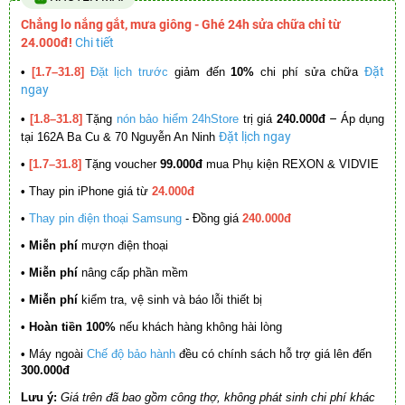
Chẳng lo nắng gắt, mưa giông - Ghé 24h sửa chữa chỉ từ
24.000đ!
Chi tiết
Đặt
•
[1.7–31.8]
Đặt lịch trước
giảm đến
10%
chi phí sửa chữa
ngay
–
•
[1.8–31.8]
Tặng
nón bảo hiểm 24hStore
trị giá
240.000đ
Áp dụng
Đặt lịch ngay
tại 162A Ba Cu & 70 Nguyễn An Ninh
•
[1.7–31.8]
Tặng voucher
99.000đ
mua Phụ kiện REXON & VIDVIE
•
Thay pin iPhone giá từ
24.000đ
•
Thay pin điện thoại Samsung
- Đồng giá
240.000đ
• Miễn phí
mượn điện thoại
• Miễn phí
nâng cấp phần mềm
•
Miễn phí
kiểm tra, vệ sinh và báo lỗi thiết bị
• Hoàn tiền 100%
nếu khách hàng không hài lòng
•
Máy ngoài
Chế độ bảo hành
đều có chính sách hỗ trợ giá lên đến
300.000đ
Lưu ý:
Giá trên đã bao gồm công thợ, không phát sinh chi phí khác