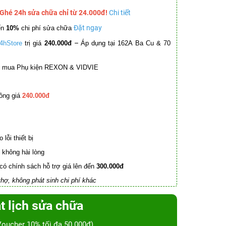
 Ghé 24h sửa chữa chỉ từ 24.000đ!
Chi tiết
Đặt ngay
ến
10%
chi phí sửa chữa
–
4hStore
trị giá
240.000đ
Áp dụng tại 162A Ba Cu & 70
mua Phụ kiện REXON & VIDVIE
ồng giá
240.000đ
lỗi thiết bị
không hài lòng
có chính sách hỗ trợ giá lên đến
300.000đ
hợ, không phát sinh chi phí khác
t lịch sửa chữa
Voucher 10% tối đa 50.000đ)