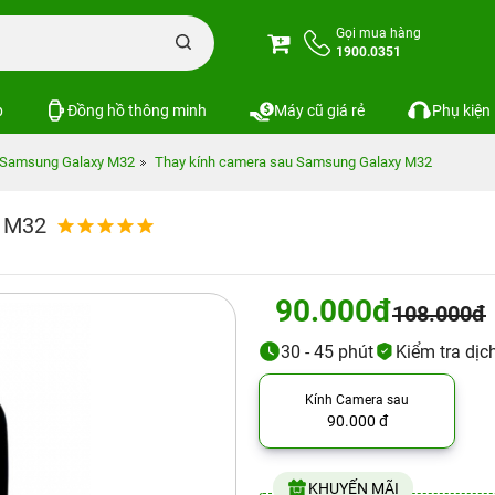
Gọi mua hàng
1900.0351
p
Đồng hồ thông minh
Máy cũ giá rẻ
Phụ kiện
Samsung Galaxy M32
Thay kính camera sau Samsung Galaxy M32
y M32
90.000đ
108.000đ
30 - 45 phút
Kiểm tra dịc
Kính Camera sau
90.000 đ
KHUYẾN MÃI