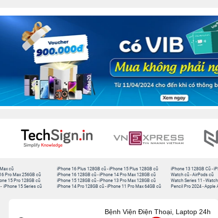
 Max cũ
iPhone 16 Plus 128GB cũ
-
iPhone 15 Plus 128GB cũ
iPhone 13 128GB Cũ
-
iP
16 Pro Max 256GB cũ
iPhone 16 128GB cũ
-
iPhone 14 Pro Max 128GB cũ
Watch cũ
-
AirPods cũ
one 15 Pro 128GB cũ
iPhone 15 128GB cũ
-
iPhone 13 Pro Max 128GB cũ
Watch Series 11
-
Watch
-
iPhone 15 Series cũ
iPhone 14 Pro 128GB cũ
-
iPhone 11 Pro Max 64GB cũ
Pencil Pro 2024
-
Apple 
Bệnh Viện Điện Thoại, Laptop 24h