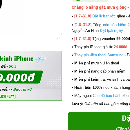
Chẳng lo nắng gắt, mưa giông -
•
[1.7–31.8]
Đặt lịch trước
giảm đ
•
[1.8–31.8]
Tặng
nón bảo hiểm 2
Đặt lịch ngay
Nguyễn An Ninh
•
[1.7–31.8]
Tặng voucher
99.000đ
•
Thay pin iPhone giá từ
24.000đ
•
Thay pin điện thoại Samsung
- Đ
• Miễn phí
mượn điện thoại
• Miễn phí
nâng cấp phần mềm
•
Miễn phí
kiểm tra, vệ sinh và báo 
• Hoàn tiền 100%
nếu khách hàng 
•
Máy ngoài
Chế độ bảo hành
đều 
Lưu ý:
Giá trên đã bao gồm công t
Đặ
(Tặng 