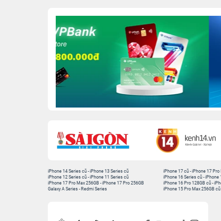
iPhone 14 Series cũ
-
iPhone 13 Series cũ
iPhone 17 cũ
-
iPhone 17 Pro
iPhone 12 Series cũ
-
iPhone 11 Series cũ
iPhone 16 Series cũ
-
iPhone 
iPhone 17 Pro Max 256GB
-
iPhone 17 Pro 256GB
iPhone 16 Pro 128GB cũ
-
iPh
Galaxy A Series
-
Redmi Series
iPhone 15 Pro Max 256GB cũ