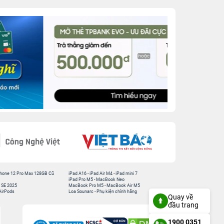
hone 12 Pro Max 128GB Cũ
iPad A16
-
iPad Air M4
-
iPad mini 7
iPad Pro M5
-
MacBook Neo
 SE 2025
MacBook Pro M5
-
MacBook Air M5
AirPods
Loa Sounarc
-
Phụ kiện chính hãng
Quay về
đầu trang
1900 0351