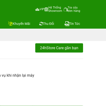
Hệ Thống
Tra cứu
VIP
Showroom
đơn hàng
Khuyến Mãi
Thu Đổi
Tin Tức
24hStore Care gần bạn
h vụ khi nhận lại máy