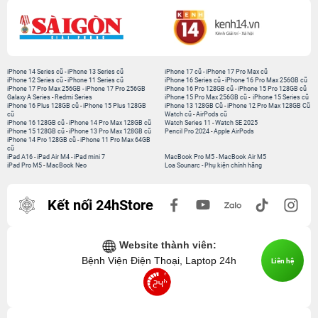
iPhone 14 Series cũ
-
iPhone 13 Series cũ
iPhone 17 cũ
-
iPhone 17 Pro Max cũ
iPhone 12 Series cũ
-
iPhone 11 Series cũ
iPhone 16 Series cũ
-
iPhone 16 Pro Max 256GB cũ
iPhone 17 Pro Max 256GB
-
iPhone 17 Pro 256GB
iPhone 16 Pro 128GB cũ
-
iPhone 15 Pro 128GB cũ
Galaxy A Series
-
Redmi Series
iPhone 15 Pro Max 256GB cũ
-
iPhone 15 Series cũ
iPhone 16 Plus 128GB cũ
-
iPhone 15 Plus 128GB
iPhone 13 128GB Cũ
-
iPhone 12 Pro Max 128GB Cũ
cũ
Watch cũ
-
AirPods cũ
iPhone 16 128GB cũ
-
iPhone 14 Pro Max 128GB cũ
Watch Series 11
-
Watch SE 2025
iPhone 15 128GB cũ
-
iPhone 13 Pro Max 128GB cũ
Pencil Pro 2024
-
Apple AirPods
iPhone 14 Pro 128GB cũ
-
iPhone 11 Pro Max 64GB
cũ
iPad A16
-
iPad Air M4
-
iPad mini 7
MacBook Pro M5
-
MacBook Air M5
iPad Pro M5
-
MacBook Neo
Loa Sounarc
-
Phụ kiện chính hãng
Kết nối 24hStore
Website thành viên:
Bệnh Viện Điện Thoại, Laptop 24h
Liên hệ