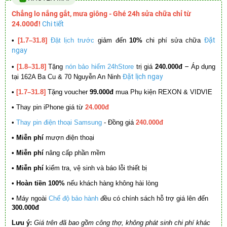
Chẳng lo nắng gắt, mưa giông - Ghé 24h sửa chữa chỉ từ
24.000đ!
Chi tiết
Đặt
•
[1.7–31.8]
Đặt lịch trước
giảm đến
10%
chi phí sửa chữa
ngay
–
•
[1.8–31.8]
Tặng
nón bảo hiểm 24hStore
trị giá
240.000đ
Áp dụng
Đặt lịch ngay
tại 162A Ba Cu & 70 Nguyễn An Ninh
•
[1.7–31.8]
Tặng voucher
99.000đ
mua Phụ kiện REXON & VIDVIE
•
Thay pin iPhone giá từ
24.000đ
•
Thay pin điện thoại Samsung
- Đồng giá
240.000đ
• Miễn phí
mượn điện thoại
• Miễn phí
nâng cấp phần mềm
•
Miễn phí
kiểm tra, vệ sinh và báo lỗi thiết bị
• Hoàn tiền 100%
nếu khách hàng không hài lòng
•
Máy ngoài
Chế độ bảo hành
đều có chính sách hỗ trợ giá lên đến
300.000đ
Lưu ý:
Giá trên đã bao gồm công thợ, không phát sinh chi phí khác