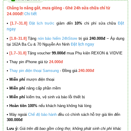
Chẳng lo nắng gắt, mưa giông - Ghé 24h sửa chữa chỉ từ
24.000đ!
Chi tiết
Đặt
•
[1.7–31.8]
Đặt lịch trước
giảm đến
10%
chi phí sửa chữa
ngay
–
•
[1.8–31.8]
Tặng
nón bảo hiểm 24hStore
trị giá
240.000đ
Áp dụng
Đặt lịch ngay
tại 162A Ba Cu & 70 Nguyễn An Ninh
•
[1.7–31.8]
Tặng voucher
99.000đ
mua Phụ kiện REXON & VIDVIE
•
Thay pin iPhone giá từ
24.000đ
•
Thay pin điện thoại Samsung
- Đồng giá
240.000đ
• Miễn phí
mượn điện thoại
• Miễn phí
nâng cấp phần mềm
•
Miễn phí
kiểm tra, vệ sinh và báo lỗi thiết bị
• Hoàn tiền 100%
nếu khách hàng không hài lòng
•
Máy ngoài
Chế độ bảo hành
đều có chính sách hỗ trợ giá lên đến
300.000đ
Lưu ý:
Giá trên đã bao gồm công thợ, không phát sinh chi phí khác