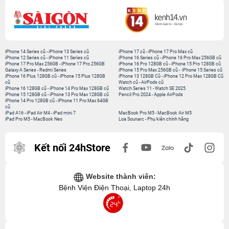
iPhone 14 Series cũ
-
iPhone 13 Series cũ
iPhone 17 cũ
-
iPhone 17 Pro Max cũ
iPhone 12 Series cũ
-
iPhone 11 Series cũ
iPhone 16 Series cũ
-
iPhone 16 Pro Max 256GB cũ
iPhone 17 Pro Max 256GB
-
iPhone 17 Pro 256GB
iPhone 16 Pro 128GB cũ
-
iPhone 15 Pro 128GB cũ
Galaxy A Series
-
Redmi Series
iPhone 15 Pro Max 256GB cũ
-
iPhone 15 Series cũ
iPhone 16 Plus 128GB cũ
-
iPhone 15 Plus 128GB
iPhone 13 128GB Cũ
-
iPhone 12 Pro Max 128GB Cũ
cũ
Watch cũ
-
AirPods cũ
iPhone 16 128GB cũ
-
iPhone 14 Pro Max 128GB cũ
Watch Series 11
-
Watch SE 2025
iPhone 15 128GB cũ
-
iPhone 13 Pro Max 128GB cũ
Pencil Pro 2024
-
Apple AirPods
iPhone 14 Pro 128GB cũ
-
iPhone 11 Pro Max 64GB
cũ
iPad A16
-
iPad Air M4
-
iPad mini 7
MacBook Pro M5
-
MacBook Air M5
iPad Pro M5
-
MacBook Neo
Loa Sounarc
-
Phụ kiện chính hãng
Kết nối 24hStore
Website thành viên:
Bệnh Viện Điện Thoại, Laptop 24h