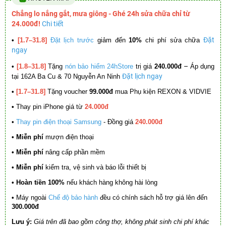
Chẳng lo nắng gắt, mưa giông - Ghé 24h sửa chữa chỉ từ
24.000đ!
Chi tiết
Đặt
•
[1.7–31.8]
Đặt lịch trước
giảm đến
10%
chi phí sửa chữa
ngay
–
•
[1.8–31.8]
Tặng
nón bảo hiểm 24hStore
trị giá
240.000đ
Áp dụng
Đặt lịch ngay
tại 162A Ba Cu & 70 Nguyễn An Ninh
•
[1.7–31.8]
Tặng voucher
99.000đ
mua Phụ kiện REXON & VIDVIE
•
Thay pin iPhone giá từ
24.000đ
•
Thay pin điện thoại Samsung
- Đồng giá
240.000đ
• Miễn phí
mượn điện thoại
• Miễn phí
nâng cấp phần mềm
•
Miễn phí
kiểm tra, vệ sinh và báo lỗi thiết bị
• Hoàn tiền 100%
nếu khách hàng không hài lòng
•
Máy ngoài
Chế độ bảo hành
đều có chính sách hỗ trợ giá lên đến
300.000đ
Lưu ý:
Giá trên đã bao gồm công thợ, không phát sinh chi phí khác