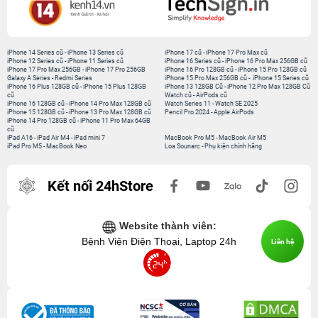
iPhone 14 Series cũ
-
iPhone 13 Series cũ
iPhone 17 cũ
-
iPhone 17 Pro Max cũ
iPhone 12 Series cũ
-
iPhone 11 Series cũ
iPhone 16 Series cũ
-
iPhone 16 Pro Max 256GB cũ
iPhone 17 Pro Max 256GB
-
iPhone 17 Pro 256GB
iPhone 16 Pro 128GB cũ
-
iPhone 15 Pro 128GB cũ
Galaxy A Series
-
Redmi Series
iPhone 15 Pro Max 256GB cũ
-
iPhone 15 Series cũ
iPhone 16 Plus 128GB cũ
-
iPhone 15 Plus 128GB
iPhone 13 128GB Cũ
-
iPhone 12 Pro Max 128GB Cũ
cũ
Watch cũ
-
AirPods cũ
iPhone 16 128GB cũ
-
iPhone 14 Pro Max 128GB cũ
Watch Series 11
-
Watch SE 2025
iPhone 15 128GB cũ
-
iPhone 13 Pro Max 128GB cũ
Pencil Pro 2024
-
Apple AirPods
iPhone 14 Pro 128GB cũ
-
iPhone 11 Pro Max 64GB
cũ
iPad A16
-
iPad Air M4
-
iPad mini 7
MacBook Pro M5
-
MacBook Air M5
iPad Pro M5
-
MacBook Neo
Loa Sounarc
-
Phụ kiện chính hãng
Kết nối 24hStore
Website thành viên:
Bệnh Viện Điện Thoại, Laptop 24h
Liên hệ