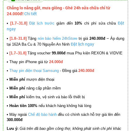
Chẳng lo nắng gắt, mưa giông - Ghé 24h sửa chữa chỉ từ
24.000đ!
Chi tiết
Đặt
•
[1.7–31.8]
Đặt lịch trước
giảm đến
10%
chi phí sửa chữa
ngay
–
•
[1.8–31.8]
Tặng
nón bảo hiểm 24hStore
trị giá
240.000đ
Áp dụng
Đặt lịch ngay
tại 162A Ba Cu & 70 Nguyễn An Ninh
•
[1.7–31.8]
Tặng voucher
99.000đ
mua Phụ kiện REXON & VIDVIE
•
Thay pin iPhone giá từ
24.000đ
•
Thay pin điện thoại Samsung
- Đồng giá
240.000đ
• Miễn phí
mượn điện thoại
• Miễn phí
nâng cấp phần mềm
•
Miễn phí
kiểm tra, vệ sinh và báo lỗi thiết bị
• Hoàn tiền 100%
nếu khách hàng không hài lòng
•
Máy ngoài
Chế độ bảo hành
đều có chính sách hỗ trợ giá lên đến
300.000đ
Lưu ý:
Giá trên đã bao gồm công thợ, không phát sinh chi phí khác