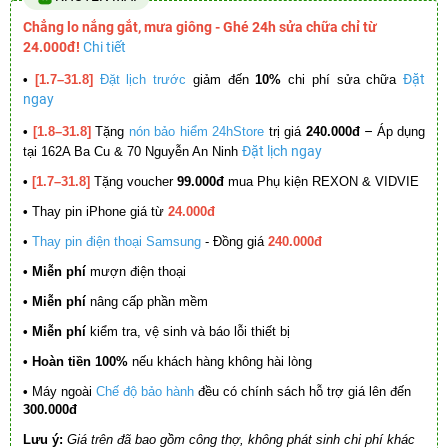
Chẳng lo nắng gắt, mưa giông - Ghé 24h sửa chữa chỉ từ
24.000đ!
Chi tiết
Đặt
•
[1.7–31.8]
Đặt lịch trước
giảm đến
10%
chi phí sửa chữa
ngay
–
•
[1.8–31.8]
Tặng
nón bảo hiểm 24hStore
trị giá
240.000đ
Áp dụng
Đặt lịch ngay
tại 162A Ba Cu & 70 Nguyễn An Ninh
•
[1.7–31.8]
Tặng voucher
99.000đ
mua Phụ kiện REXON & VIDVIE
•
Thay pin iPhone giá từ
24.000đ
•
Thay pin điện thoại Samsung
- Đồng giá
240.000đ
• Miễn phí
mượn điện thoại
• Miễn phí
nâng cấp phần mềm
•
Miễn phí
kiểm tra, vệ sinh và báo lỗi thiết bị
• Hoàn tiền 100%
nếu khách hàng không hài lòng
•
Máy ngoài
Chế độ bảo hành
đều có chính sách hỗ trợ giá lên đến
300.000đ
Lưu ý:
Giá trên đã bao gồm công thợ, không phát sinh chi phí khác