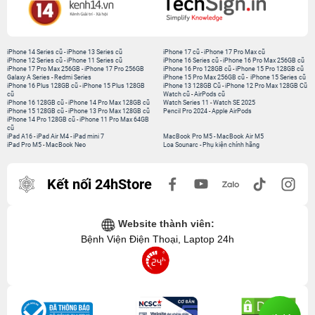
iPhone 14 Series cũ
-
iPhone 13 Series cũ
iPhone 17 cũ
-
iPhone 17 Pro Max cũ
iPhone 12 Series cũ
-
iPhone 11 Series cũ
iPhone 16 Series cũ
-
iPhone 16 Pro Max 256GB cũ
iPhone 17 Pro Max 256GB
-
iPhone 17 Pro 256GB
iPhone 16 Pro 128GB cũ
-
iPhone 15 Pro 128GB cũ
Galaxy A Series
-
Redmi Series
iPhone 15 Pro Max 256GB cũ
-
iPhone 15 Series cũ
iPhone 16 Plus 128GB cũ
-
iPhone 15 Plus 128GB
iPhone 13 128GB Cũ
-
iPhone 12 Pro Max 128GB Cũ
cũ
Watch cũ
-
AirPods cũ
iPhone 16 128GB cũ
-
iPhone 14 Pro Max 128GB cũ
Watch Series 11
-
Watch SE 2025
iPhone 15 128GB cũ
-
iPhone 13 Pro Max 128GB cũ
Pencil Pro 2024
-
Apple AirPods
iPhone 14 Pro 128GB cũ
-
iPhone 11 Pro Max 64GB
cũ
iPad A16
-
iPad Air M4
-
iPad mini 7
MacBook Pro M5
-
MacBook Air M5
iPad Pro M5
-
MacBook Neo
Loa Sounarc
-
Phụ kiện chính hãng
Kết nối 24hStore
Website thành viên:
Bệnh Viện Điện Thoại, Laptop 24h