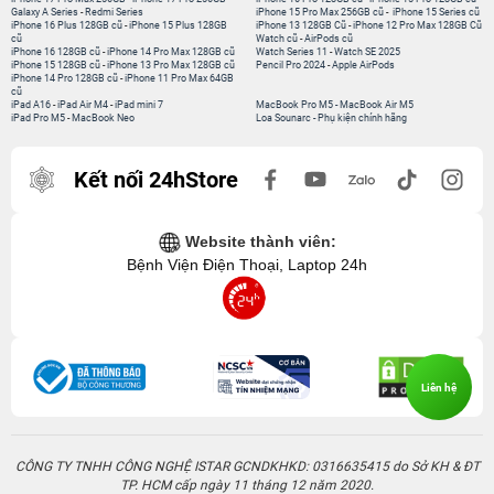
Galaxy A Series
-
Redmi Series
iPhone 15 Pro Max 256GB cũ
-
iPhone 15 Series cũ
iPhone 16 Plus 128GB cũ
-
iPhone 15 Plus 128GB
iPhone 13 128GB Cũ
-
iPhone 12 Pro Max 128GB Cũ
cũ
Watch cũ
-
AirPods cũ
iPhone 16 128GB cũ
-
iPhone 14 Pro Max 128GB cũ
Watch Series 11
-
Watch SE 2025
iPhone 15 128GB cũ
-
iPhone 13 Pro Max 128GB cũ
Pencil Pro 2024
-
Apple AirPods
iPhone 14 Pro 128GB cũ
-
iPhone 11 Pro Max 64GB
cũ
iPad A16
-
iPad Air M4
-
iPad mini 7
MacBook Pro M5
-
MacBook Air M5
iPad Pro M5
-
MacBook Neo
Loa Sounarc
-
Phụ kiện chính hãng
Kết nối 24hStore
Website thành viên:
Bệnh Viện Điện Thoại, Laptop 24h
Liên hệ
CÔNG TY TNHH CÔNG NGHỆ ISTAR GCNDKHKD: 0316635415 do Sở KH & ĐT
TP. HCM cấp ngày 11 tháng 12 năm 2020.