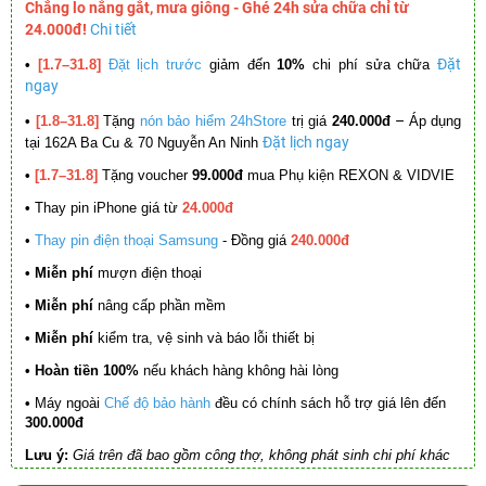
Chẳng lo nắng gắt, mưa giông - Ghé 24h sửa chữa chỉ từ
24.000đ!
Chi tiết
Đặt
•
[1.7–31.8]
Đặt lịch trước
giảm đến
10%
chi phí sửa chữa
ngay
–
•
[1.8–31.8]
Tặng
nón bảo hiểm 24hStore
trị giá
240.000đ
Áp dụng
Đặt lịch ngay
tại 162A Ba Cu & 70 Nguyễn An Ninh
•
[1.7–31.8]
Tặng voucher
99.000đ
mua Phụ kiện REXON & VIDVIE
•
Thay pin iPhone giá từ
24.000đ
•
Thay pin điện thoại Samsung
- Đồng giá
240.000đ
• Miễn phí
mượn điện thoại
• Miễn phí
nâng cấp phần mềm
•
Miễn phí
kiểm tra, vệ sinh và báo lỗi thiết bị
• Hoàn tiền 100%
nếu khách hàng không hài lòng
•
Máy ngoài
Chế độ bảo hành
đều có chính sách hỗ trợ giá lên đến
300.000đ
Lưu ý:
Giá trên đã bao gồm công thợ, không phát sinh chi phí khác