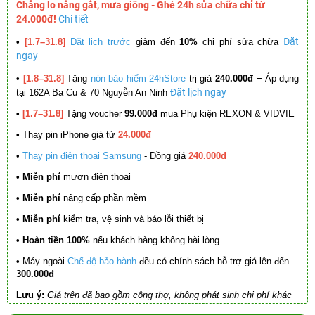
Chẳng lo nắng gắt, mưa giông - Ghé 24h sửa chữa chỉ từ
24.000đ!
Chi tiết
Đặt
•
[1.7–31.8]
Đặt lịch trước
giảm đến
10%
chi phí sửa chữa
ngay
–
•
[1.8–31.8]
Tặng
nón bảo hiểm 24hStore
trị giá
240.000đ
Áp dụng
Đặt lịch ngay
tại 162A Ba Cu & 70 Nguyễn An Ninh
•
[1.7–31.8]
Tặng voucher
99.000đ
mua Phụ kiện REXON & VIDVIE
•
Thay pin iPhone giá từ
24.000đ
•
Thay pin điện thoại Samsung
- Đồng giá
240.000đ
• Miễn phí
mượn điện thoại
• Miễn phí
nâng cấp phần mềm
•
Miễn phí
kiểm tra, vệ sinh và báo lỗi thiết bị
• Hoàn tiền 100%
nếu khách hàng không hài lòng
•
Máy ngoài
Chế độ bảo hành
đều có chính sách hỗ trợ giá lên đến
300.000đ
Lưu ý:
Giá trên đã bao gồm công thợ, không phát sinh chi phí khác