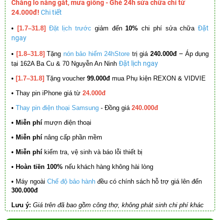
Chẳng lo nắng gắt, mưa giông - Ghé 24h sửa chữa chỉ từ
24.000đ!
Chi tiết
Đặt
•
[1.7–31.8]
Đặt lịch trước
giảm đến
10%
chi phí sửa chữa
ngay
–
•
[1.8–31.8]
Tặng
nón bảo hiểm 24hStore
trị giá
240.000đ
Áp dụng
Đặt lịch ngay
tại 162A Ba Cu & 70 Nguyễn An Ninh
•
[1.7–31.8]
Tặng voucher
99.000đ
mua Phụ kiện REXON & VIDVIE
•
Thay pin iPhone giá từ
24.000đ
•
Thay pin điện thoại Samsung
- Đồng giá
240.000đ
• Miễn phí
mượn điện thoại
• Miễn phí
nâng cấp phần mềm
•
Miễn phí
kiểm tra, vệ sinh và báo lỗi thiết bị
• Hoàn tiền 100%
nếu khách hàng không hài lòng
•
Máy ngoài
Chế độ bảo hành
đều có chính sách hỗ trợ giá lên đến
300.000đ
Lưu ý:
Giá trên đã bao gồm công thợ, không phát sinh chi phí khác