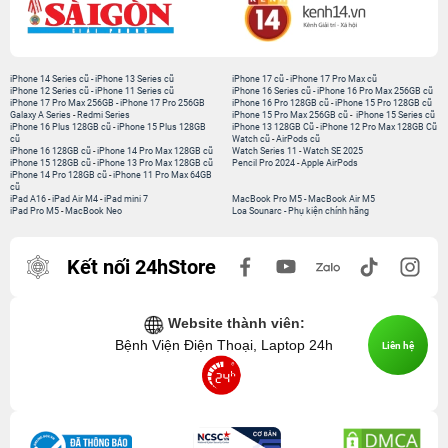
iPhone 14 Series cũ
-
iPhone 13 Series cũ
iPhone 17 cũ
-
iPhone 17 Pro Max cũ
iPhone 12 Series cũ
-
iPhone 11 Series cũ
iPhone 16 Series cũ
-
iPhone 16 Pro Max 256GB cũ
iPhone 17 Pro Max 256GB
-
iPhone 17 Pro 256GB
iPhone 16 Pro 128GB cũ
-
iPhone 15 Pro 128GB cũ
Galaxy A Series
-
Redmi Series
iPhone 15 Pro Max 256GB cũ
-
iPhone 15 Series cũ
iPhone 16 Plus 128GB cũ
-
iPhone 15 Plus 128GB
iPhone 13 128GB Cũ
-
iPhone 12 Pro Max 128GB Cũ
cũ
Watch cũ
-
AirPods cũ
iPhone 16 128GB cũ
-
iPhone 14 Pro Max 128GB cũ
Watch Series 11
-
Watch SE 2025
iPhone 15 128GB cũ
-
iPhone 13 Pro Max 128GB cũ
Pencil Pro 2024
-
Apple AirPods
iPhone 14 Pro 128GB cũ
-
iPhone 11 Pro Max 64GB
cũ
iPad A16
-
iPad Air M4
-
iPad mini 7
MacBook Pro M5
-
MacBook Air M5
iPad Pro M5
-
MacBook Neo
Loa Sounarc
-
Phụ kiện chính hãng
Kết nối 24hStore
Website thành viên:
Bệnh Viện Điện Thoại, Laptop 24h
Liên hệ