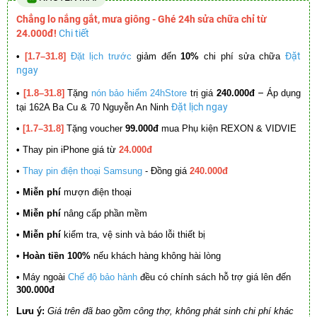
Chẳng lo nắng gắt, mưa giông - Ghé 24h sửa chữa chỉ từ
24.000đ!
Chi tiết
Đặt
•
[1.7–31.8]
Đặt lịch trước
giảm đến
10%
chi phí sửa chữa
ngay
–
•
[1.8–31.8]
Tặng
nón bảo hiểm 24hStore
trị giá
240.000đ
Áp dụng
Đặt lịch ngay
tại 162A Ba Cu & 70 Nguyễn An Ninh
•
[1.7–31.8]
Tặng voucher
99.000đ
mua Phụ kiện REXON & VIDVIE
•
Thay pin iPhone giá từ
24.000đ
•
Thay pin điện thoại Samsung
- Đồng giá
240.000đ
• Miễn phí
mượn điện thoại
• Miễn phí
nâng cấp phần mềm
•
Miễn phí
kiểm tra, vệ sinh và báo lỗi thiết bị
• Hoàn tiền 100%
nếu khách hàng không hài lòng
•
Máy ngoài
Chế độ bảo hành
đều có chính sách hỗ trợ giá lên đến
300.000đ
Lưu ý:
Giá trên đã bao gồm công thợ, không phát sinh chi phí khác