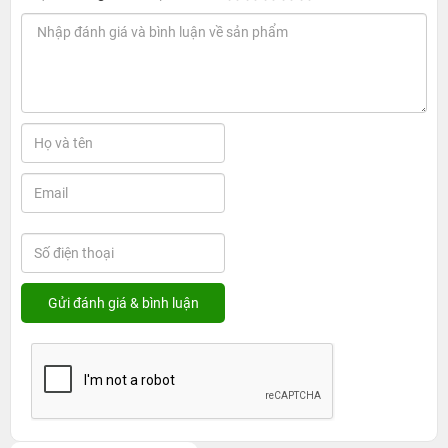
Địa chỉ thay kính camera sau iPhone 17 Pro
Max uy tín tại TP.HCM
1. Thời gian và chi phí thay kính camera sau
iPhone 17 Pro Max tại 24hStore
24hStore
là một trong những hệ thống sửa chữa được
nhiều người dùng tin tưởng khi cần thay kính camera sau
iPhone 17 Pro Max nhờ quy trình chuyên nghiệp, linh kiện
đạt chuẩn và thái độ phục vụ tận tâm. Kính thay thế mới
có độ trong cao, khả năng truyền sáng tốt và độ bền ổn
định, giúp cụm camera duy trì hiệu suất chụp ảnh sắc
nét, màu sắc trung thực và khả năng lấy nét chính xác.