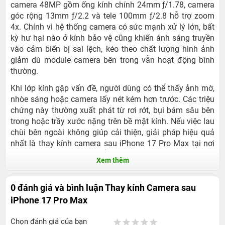
camera 48MP gồm ống kính chính 24mm ƒ/1.78, camera
góc rộng 13mm ƒ/2.2 và tele 100mm ƒ/2.8 hỗ trợ zoom
4x. Chính vì hệ thống camera có sức mạnh xử lý lớn, bất
kỳ hư hại nào ở kính bảo vệ cũng khiến ánh sáng truyền
vào cảm biến bị sai lệch, kéo theo chất lượng hình ảnh
giảm dù module camera bên trong vẫn hoạt động bình
thường.
Khi lớp kính gặp vấn đề, người dùng có thể thấy ảnh mờ,
nhòe sáng hoặc camera lấy nét kém hơn trước. Các triệu
chứng này thường xuất phát từ rơi rớt, bụi bám sâu bên
trong hoặc trầy xước nặng trên bề mặt kính. Nếu việc lau
chùi bên ngoài không giúp cải thiện, giải pháp hiệu quả
nhất là thay kính camera sau iPhone 17 Pro Max tại nơi
sửa chữa đáng tin cậy để phục hồi khả năng chụp ảnh
Xem thêm
như ban đầu.
0 đánh giá và bình luận
Thay kính Camera sau
iPhone 17 Pro Max
Chọn đánh giá của bạn